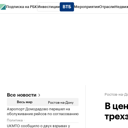
Подписка на РБК
Инвестиции
Мероприятия
Отрасли
Недви
РБК Курсы
РБК Life
Тренды
Визионеры
Национальные проекты
Горо
Спецпроекты СПб
Конференции СПб
Спецпроекты
Проверка конт
Ростов-на-Д
Все новости
Ростов-на-Дону
Весь мир
В це
Аэропорт Домодедово перешел на
обслуживание рейсов по согласованию
трех
Политика
UKMTO сообщило о двух взрывах у