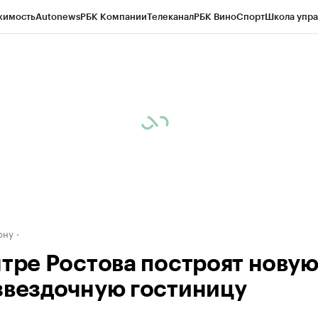
жимость
Autonews
РБК Компании
Телеканал
РБК Вино
Спорт
Школа упра
д
Стиль
Крипто
РБК Бизнес-среда
Дискуссионный клуб
Исследования
К
рагентов
Политика
Экономика
Бизнес
Технологии и медиа
Финансы
Рын
ону
нтре Ростова построят нову
звездочную гостиницу