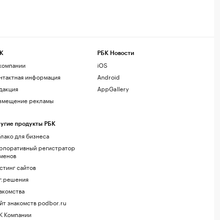
К
РБК Новости
компании
iOS
нтактная информация
Android
дакция
AppGallery
змещение рекламы
угие продукты РБК
лако для бизнеса
рпоративный регистратор
менов
стинг сайтов
г.решения
акомства
йт знакомств podbor.ru
К Компании