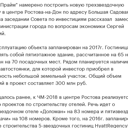
Прайм" намерено построить новую трехзвездочную
 в центре Ростова-на-Дон по адресу Большая Садовая,
а заседании Совета по инвестициям рассказал ​ заме
министрации города по вопросам экономики Сергей
ий.
сплуатацию объекта запланирован на 2017г. Гостиниц
ять собой пятиэтажное здание, рассчитанное на 65 
н на 70 посадочных мест. Рядом планируется наличи
автостоянки, для которой инвестор приобрел в
ность небольшой земельный участок. Общий объем
й в проект составляет 300 млн руб.
алось ранее, к ЧМ-2018 в центре Ростова реализуетс
 проектов по строительству отелей. Речь идет о
вездочном отеле «Доломан» на 83 номера и пятизвез
ачи» на 108 номеров. Кроме того, на 2016г. заплани
 строительства 5-звездочных гостиниц HyattRegency