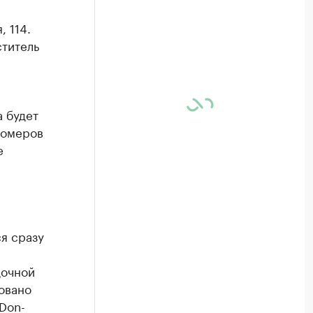
 114.
ститель
а будет
номеров
е
я сразу
дочной
ровано
Don-