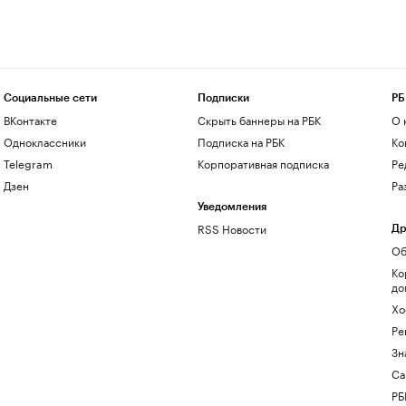
Социальные сети
Подписки
РБ
ВКонтакте
Скрыть баннеры на РБК
О 
Одноклассники
Подписка на РБК
Ко
Telegram
Корпоративная подписка
Ре
Дзен
Ра
Уведомления
RSS Новости
Др
Об
Ко
до
Хо
Ре
Зн
Са
РБ