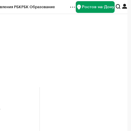
Ростов-на-Дону
вления РБК
РБК Образование
редитные рейтинги
Франшизы
Газета
ок наличной валюты
ю