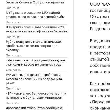
берегов Омана в Ормузском проливе
ООО "БС-
Политика
гостиницу
NYT узнала о создании ЦРУ тайной
Об этом н
группы с целью раскола властей Кубы
главы ад
Политика
В американском штате объявили ЧС в
Раздорск
энергетике из-за конфликта на Украине
Политика
Ввод в эк
Рубио пошутил о межгалактических
проблемах в ответ на вопрос про
представл
Украину
и рестора
Политика
открытой 
«Человек-паук: Новый день» за неделю
стал самым кассовым фильмом года
собствен
Общество
инвестици
WP узнала, что Трамп потребовал у
Хегсета объяснений из-за дефицита
Как сообщ
ракет
Политика
несколько
«ЕП» узнала, что Залужного не пустили
четырехз
на встречу с британским министром
«Парус уд
Политика
окончание
Ярославский губернатор сообщил о