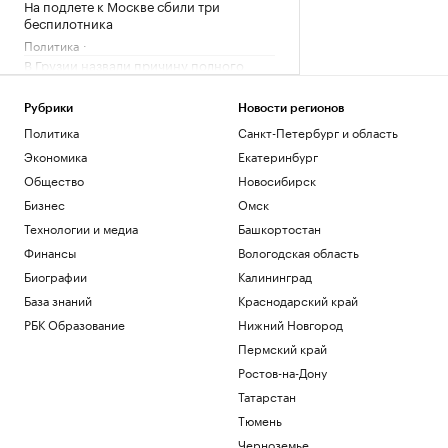
На подлете к Москве сбили три
беспилотника
Политика
В Грузии назвали причину полного
блэкаута в стране
Общество
Рубрики
Новости регионов
В Германии увидели «сценарий
Политика
Санкт-Петербург и область
теракта» в инциденте с дроном в
Экономика
Екатеринбург
аэропорту
Политика
Общество
Новосибирск
Украина признала угрозой
Бизнес
Омск
нацбезопасности актрису из сериала
Технологии и медиа
Башкортостан
«СашаТаня»
Финансы
Вологодская область
Политика
Reuters раскрыл одну из крупнейших
Биографии
Калининград
уступок Ирану в конфликте с США
База знаний
Краснодарский край
Политика
РБК Образование
Нижний Новгород
Пермский край
Загрузить еще
Ростов-на-Дону
Татарстан
Тюмень
Черноземье