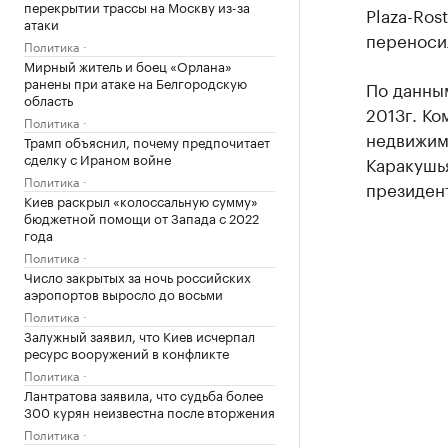
перекрытии трассы на Москву из-за
Plaza-Ros
атаки
переноси
Политика
Мирный житель и боец «Орлана»
ранены при атаке на Белгородскую
По данны
область
2013г. Ко
Политика
недвижим
Трамп объяснил, почему предпочитает
сделку с Ираном войне
Каракушья
Политика
президен
Киев раскрыл «колоссальную сумму»
бюджетной помощи от Запада с 2022
года
Политика
Число закрытых за ночь российских
аэропортов выросло до восьми
Политика
Залужный заявил, что Киев исчерпал
ресурс вооружений в конфликте
Политика
Лантратова заявила, что судьба более
300 курян неизвестна после вторжения
Политика