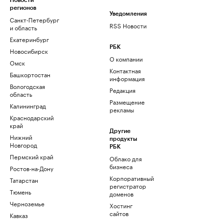
Новости
регионов
Уведомления
Санкт-Петербург
RSS Новости
и область
Екатеринбург
РБК
Новосибирск
О компании
Омск
Контактная
Башкортостан
информация
Вологодская
Редакция
область
Размещение
Калининград
рекламы
Краснодарский
край
Другие
Нижний
продукты
Новгород
РБК
Пермский край
Облако для
бизнеса
Ростов-на-Дону
Корпоративный
Татарстан
регистратор
Тюмень
доменов
Черноземье
Хостинг
сайтов
Кавказ