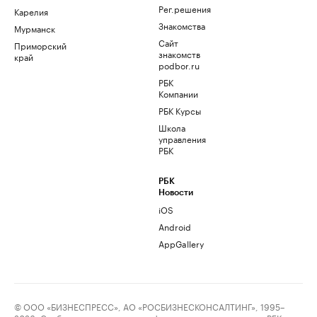
Рег.решения
Карелия
Знакомства
Мурманск
Сайт
Приморский
знакомств
край
podbor.ru
РБК
Компании
РБК Курсы
Школа
управления
РБК
РБК
Новости
iOS
Android
AppGallery
© ООО «БИЗНЕСПРЕСС», АО «РОСБИЗНЕСКОНСАЛТИНГ», 1995–