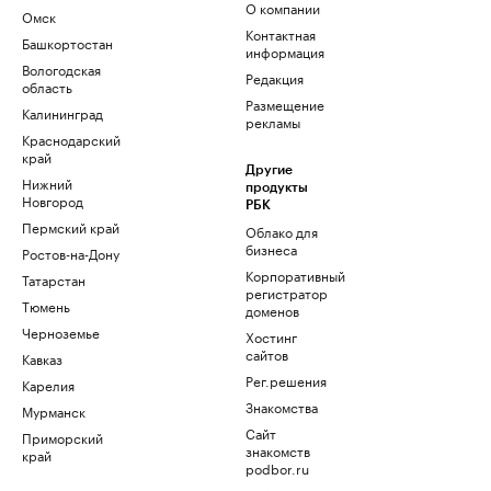
О компании
Омск
Контактная
Башкортостан
информация
Вологодская
Редакция
область
Размещение
Калининград
рекламы
Краснодарский
край
Другие
Нижний
продукты
Новгород
РБК
Пермский край
Облако для
бизнеса
Ростов-на-Дону
Корпоративный
Татарстан
регистратор
Тюмень
доменов
Черноземье
Хостинг
сайтов
Кавказ
Рег.решения
Карелия
Знакомства
Мурманск
Сайт
Приморский
знакомств
край
podbor.ru