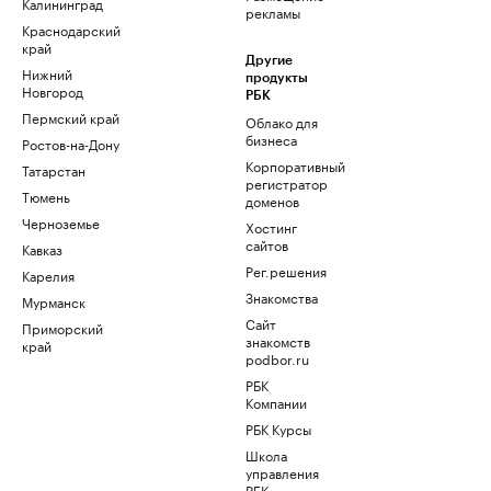
Калининград
рекламы
Краснодарский
край
Другие
Нижний
продукты
Новгород
РБК
Пермский край
Облако для
бизнеса
Ростов-на-Дону
Корпоративный
Татарстан
регистратор
Тюмень
доменов
Черноземье
Хостинг
сайтов
Кавказ
Рег.решения
Карелия
Знакомства
Мурманск
Сайт
Приморский
знакомств
край
podbor.ru
РБК
Компании
РБК Курсы
Школа
управления
РБК