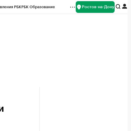
Ростов-на-Дону
вления РБК
РБК Образование
редитные рейтинги
Франшизы
Газета
ок наличной валюты
и