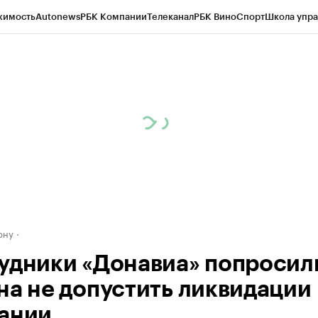
жимость
Autonews
РБК Компании
Телеканал
РБК Вино
Спорт
Школа упра
д
Стиль
Крипто
РБК Бизнес-среда
Дискуссионный клуб
Исследования
К
рагентов
Политика
Экономика
Бизнес
Технологии и медиа
Финансы
Рын
ону
удники «Донавиа» попросил
на не допустить ликвидации
ании