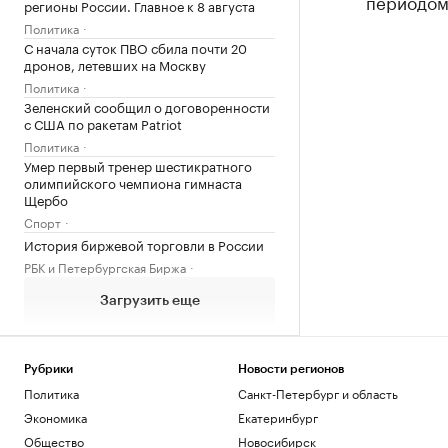
периодом
регионы России. Главное к 8 августа
Политика
С начала суток ПВО сбила почти 20
дронов, летевших на Москву
Политика
Зеленский сообщил о договоренности
с США по ракетам Patriot
Политика
Умер первый тренер шестикратного
олимпийского чемпиона гимнаста
Щербо
Спорт
История биржевой торговли в России
РБК и Петербургская Биржа
Загрузить еще
Рубрики
Новости регионов
Политика
Санкт-Петербург и область
Экономика
Екатеринбург
Общество
Новосибирск