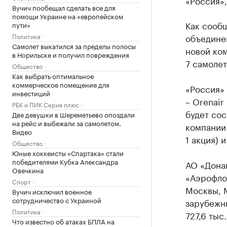
«Россия»,
Вучич пообещал сделать все для
помощи Украине на «европейском
Как сообщ
пути»
Политика
объединен
Самолет выкатился за пределы полосы
новой ком
в Норильске и получил повреждения
7 самолет
Общество
Как выбрать оптимальное
коммерческое помещение для
«Россия»
инвестиций
– Orenair
РБК и ПИК Серия плюс
будет со
Две девушки в Шереметьево опоздали
на рейс и выбежали за самолетом.
компании
Видео
1 акция) 
Общество
Юные хоккеисты «Спартака» стали
победителями Кубка Александра
АО «Донав
Овечкина
«Аэрофлот
Спорт
Москвы, 
Вучич исключил военное
сотрудничество с Украиной
зарубежны
Политика
727,6 тыс
Что известно об атаках БПЛА на