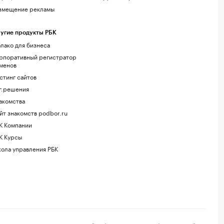
змещение рекламы
угие продукты РБК
лако для бизнеса
рпоративный регистратор
менов
стинг сайтов
г.решения
акомства
йт знакомств podbor.ru
К Компании
К Курсы
ола управления РБК