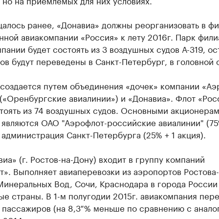
 но на приемлемых для них условиях.
алось ранее, «Донавиа» должны реорганизовать в фи
ной авиакомпании «Россия» к лету 2016г. Парк фили
пании будет состоять из 3 воздушных судов А-319, о
ов будут переведены в Санкт-Петербург, в головной 
 создается путем объединения «дочек» компании «Аэ
 («Оренбургские авиалинии») и «Донавиа». Флот «Рос
стоять из 74 воздушных судов. Основными акционера
 являются ОАО "Аэрофлот-российские авиалинии" (7
и администрация Санкт-Петербурга (25% + 1 акция).
иа» (г. Ростов-на-Дону) входит в группу компаний
». Выполняет авиаперевозки из аэропортов Ростова-
Минеральных Вод, Сочи, Краснодара в города России
е страны. В 1-м полугодии 2015г. авиакомпания пер
. пассажиров (на 8,3 % меньше по сравнению с анал