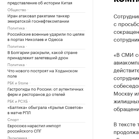
представление об истории Китая
Общество
Сотрудни
Иран атаковал ракетами танкер
эмиратской госнефтекомпании
с просьбо
Политика
сокращен
Российские военные ударили по целям
сотрудник
в портах Николаев и Одесса
Политика
В Болгарии раскрыли, какой стране
«В СМИ со
принадлежит залетевший дрон
авиакомпа
Политика
действите
Что нового построят на Ходынском
поле
сотрудник
РБК и Stone
собеседо
Гастрогиды по России: от аутентичных
Москву ил
ферм и ресторанов до отелей
жилищных 
РБК и РСХБ
«Балтика» обыграла «Крылья Советов»
обращении
в матче РПЛ
Спорт
В тексте 
Евросоюз нарастил импорт
российского СПГ
продолжат
Экономика