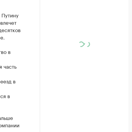
 Путину
овлечет
десятков
e.
во в
я часть
еезд в
ся в
альше
компании