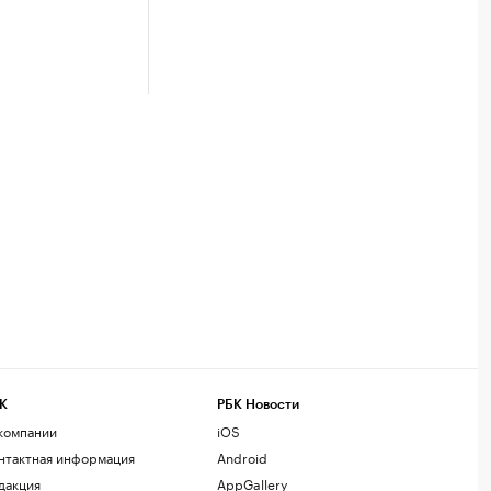
К
РБК Новости
компании
iOS
нтактная информация
Android
дакция
AppGallery