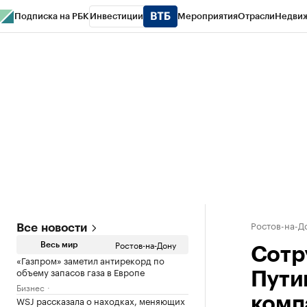
Подписка на РБК
Инвестиции
Мероприятия
Отрасли
Недви
РБК Курсы
РБК Life
Тренды
Визионеры
Национальные проекты
Горо
Спецпроекты СПб
Конференции СПб
Спецпроекты
Проверка конт
Ростов-на-Д
Все новости
Ростов-на-Дону
Весь мир
Сотр
«Газпром» заметил антирекорд по
объему запасов газа в Европе
Пути
Бизнес
WSJ рассказала о находках, меняющих
комп