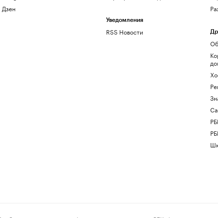
Дзен
Ра
Уведомления
RSS Новости
Др
Об
Ко
до
Хо
Ре
Зн
Са
РБ
РБ
Шк