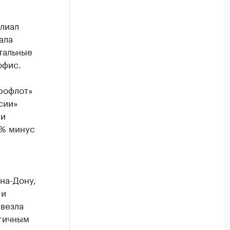
лиал
ала
стальные
офис.
рофлот»
сии»
ми
5% минус
на-Дону,
 и
евезла
огичным