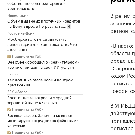
собственного депозитария для
криптовалюты
В регист
Инвестиции
Объем выданных ипотечных кредитов
закончили
на Дону вырос в 1,5 раза за год
регион, с
Ростов-на-Дону
Мосбиржа готовится запустить
депозитарий для криптовалюты. Что
«В насто
это значит
области 
Подписка на РБК
средства
DeepSeek сообщил о «значительном»
Ставропол
увеличении цен на свои ИИ-услуги
Бизнес
кодом Рос
Как Ходынка стала новым центром
регистрац
притяжения
говоритс
РБК и Stone
Росстат назвал отрасли с средней
зарплатой выше ₽500 тыс.
В УГИБДД 
Подписка на РБК
действую
Большая афера. Зачем начальники
принадле
мотивируют сотрудников фейковыми
успехами
регистра
Подписка на РБК