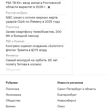
РБК ТВ Юг: ввод жилья в Ростовской
области вырастет в 2026 г.
Ростов-на-Дону
NBC узнал о сотнях мирных жертв
ударов США по Йемену в 2025 году
Политика
Зачем смартфону телеобъектив, 200
Мп и большой сенсор
РБК и Huawei
Конгресс оценил создание «Золотого
флота» Трампа в $275 млрд
Финансы
Самый молодой на орбите. 65 лет
полету Титова в космос
Общество
Временное явление: в июле снижение
цен на жилье резко замедлилось
Недвижимость
Рубрики
Новости регионов
Собянин сообщил о еще трех сбитых
Политика
Санкт-Петербург и область
дронах, летевших на Москву
Экономика
Екатеринбург
Политика
Общество
Новосибирск
Вышедшие из-под контроля ИИ-
Бизнес
Омск
модели OpenAI общались, чтобы