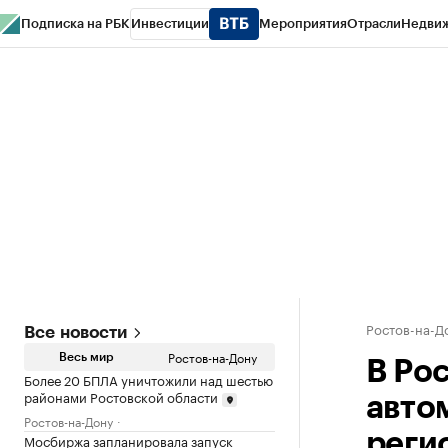
Подписка на РБК
Инвестиции
Мероприятия
Отрасли
Недви
РБК Курсы
РБК Life
Тренды
Визионеры
Национальные проекты
Горо
Спецпроекты СПб
Конференции СПб
Спецпроекты
Проверка конт
Ростов-на-Д
Все новости
Ростов-на-Дону
Весь мир
В Ро
Более 20 БПЛА уничтожили над шестью
районами Ростовской области
авто
Ростов-на-Дону
реги
Мосбиржа запланировала запуск