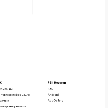
К
РБК Новости
компании
iOS
нтактная информация
Android
дакция
AppGallery
змещение рекламы