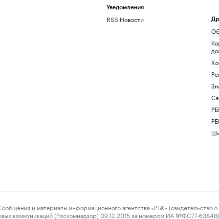
Уведомления
RSS Новости
Др
Об
Ко
до
Хо
Ре
Зн
Са
РБ
РБ
Шк
ения и материалы информационного агентства «РБК» (свидетельство о 
овых коммуникаций (Роскомнадзор) 09.12.2015 за номером ИА №ФС77-63848) 