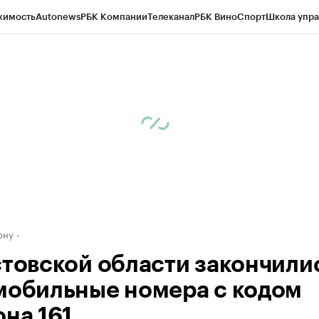
жимость
Autonews
РБК Компании
Телеканал
РБК Вино
Спорт
Школа упра
д
Стиль
Крипто
РБК Бизнес-среда
Дискуссионный клуб
Исследования
К
рагентов
Политика
Экономика
Бизнес
Технологии и медиа
Финансы
Рын
ону
стовской области закончили
мобильные номера с кодом
она 161