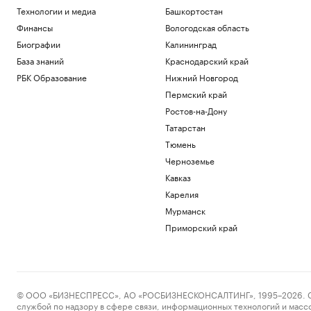
устроить побег
Технологии и медиа
Башкортостан
Технологии и медиа
Финансы
Вологодская область
Аэропорт Домодедово перешел на
Биографии
Калининград
обслуживание рейсов по согласованию
База знаний
Краснодарский край
Политика
UKMTO сообщило о двух взрывах у
РБК Образование
Нижний Новгород
берегов Омана в Ормузском проливе
Пермский край
Политика
Ростов-на-Дону
NYT узнала о создании ЦРУ тайной
Татарстан
группы с целью раскола властей Кубы
Тюмень
Политика
В американском штате объявили ЧС в
Черноземье
энергетике из-за украинского
Кавказ
конфликта
Карелия
Политика
Мурманск
Загрузить еще
Приморский край
© ООО «БИЗНЕСПРЕСС», АО «РОСБИЗНЕСКОНСАЛТИНГ», 1995–2026. Сообщ
службой по надзору в сфере связи, информационных технологий и масс