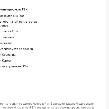
угие продукты РБК
лако для бизнеса
рпоративный регистратор
менов
стинг сайтов
г.решения
акомства
йт знакомств podbor.ru
К Компании
К Курсы
ола управления РБК
регистрации средства массовой информации выдано Федеральной
и сетевого издания «РБК» (свидетельство о регистрации средства