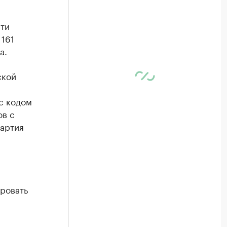
ти
 161
а.
ской
с кодом
ов с
партия
ровать