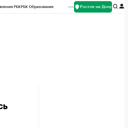
Ростов-на-Дону
вления РБК
РБК Образование
редитные рейтинги
Франшизы
Газета
ок наличной валюты
сь