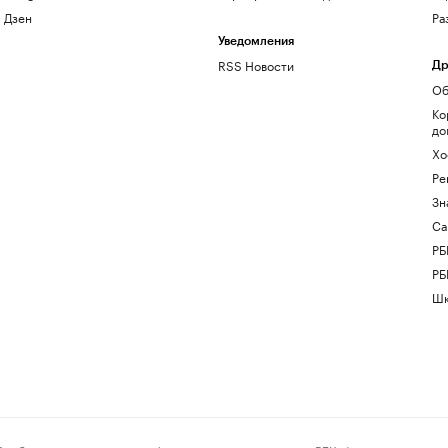
Дзен
Ра
Уведомления
RSS Новости
Др
Об
Ко
до
Хо
Ре
Зн
Са
РБ
РБ
Шк