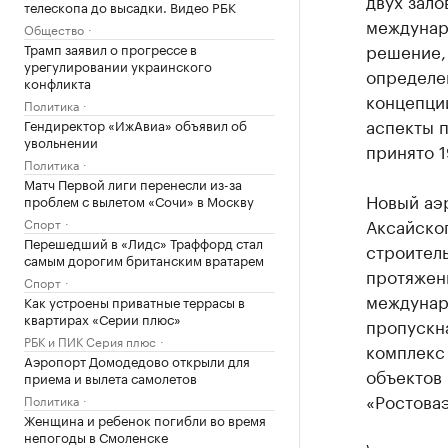
двух зал
телескопа до высадки. Видео РБК
междунар
Общество
решение,
Трамп заявил о прогрессе в
урегулировании украинского
определен
конфликта
концепци
Политика
аспекты 
Гендиректор «ИжАвиа» объявил об
увольнении
принято 1
Политика
Матч Первой лиги перенесли из-за
Новый аэ
проблем с вылетом «Сочи» в Москву
Аксайско
Спорт
Перешедший в «Лидс» Траффорд стал
строител
самым дорогим британским вратарем
протяженн
Спорт
междунар
Как устроены приватные террасы в
квартирах «Серии плюс»
пропускна
РБК и ПИК Серия плюс
комплекс
Аэропорт Домодедово открыли для
объектов
приема и вылета самолетов
«Ростоваэ
Политика
Женщина и ребенок погибли во время
непогоды в Смоленске