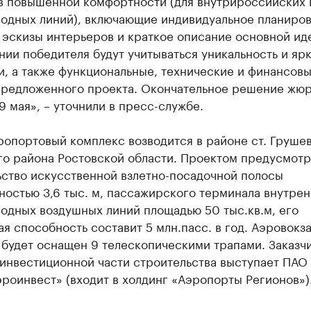
ов повышенной комфортности (для внутрироссийских 
одных линий), включающие индивидуальное планиро
 эскизы интерьеров и краткое описание основной ид
ии победителя будут учитываться уникальность и яр
и, а также функциональные, технические и финансов
предложенного проекта. Окончательное решение жюр
9 мая», – уточнили в пресс-службе.
ропортовый комплекс возводится в районе ст. Груше
го района Ростовской области. Проектом предусмот
ьство искусственной взлетно-посадочной полосы
остью 3,6 тыс. м, пассажирского терминала внутрен
одных воздушных линий площадью 50 тыс.кв.м, его
я способность составит 5 млн.пасс. в год. Аэровокз
 будет оснащен 9 телескопическими трапами. Заказч
 инвестиционной части строительства выступает ПАО
роинвест» (входит в холдинг «Аэропорты Регионов»)