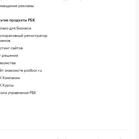
змещение рекламы
угие продукты РБК
лако для бизнеса
рпоративный регистратор
менов
стинг сайтов
г.решения
акомства
йт знакомств podbor.ru
К Компании
К Курсы
ола управления РБК