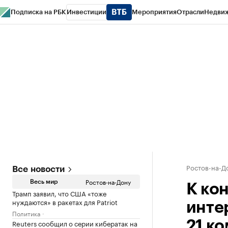
Подписка на РБК
Инвестиции
Мероприятия
Отрасли
Недви
РБК Курсы
РБК Life
Тренды
Визионеры
Национальные проекты
Горо
Спецпроекты СПб
Конференции СПб
Спецпроекты
Проверка конт
Ростов-на-Д
Все новости
Ростов-на-Дону
Весь мир
К кон
Трамп заявил, что США «тоже
нуждаются» в ракетах для Patriot
инте
Политика
Reuters сообщил о серии кибератак на
21 к