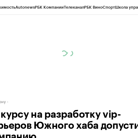
жимость
Autonews
РБК Компании
Телеканал
РБК Вино
Спорт
Школа упра
д
Стиль
Крипто
РБК Бизнес-среда
Дискуссионный клуб
Исследования
К
рагентов
Политика
Экономика
Бизнес
Технологии и медиа
Финансы
Рын
ону
курсу на разработку vip-
рьеров Южного хаба допуст
омпанию