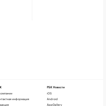
К
РБК Новости
компании
iOS
нтактная информация
Android
дакция
AppGallery