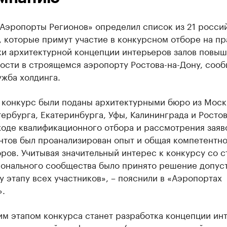
«Аэропорты Регионов» определил список из 21 росси
 которые примут участие в конкурсном отборе на пр
ки архитектурной концепции интерьеров залов повы
ости в строящемся аэропорту Ростова-на-Дону, соо
жба холдинга.
а конкурс были поданы архитектурными бюро из Моск
ербурга, Екатеринбурга, Уфы, Калининграда и Ростов
ходе квалификационного отбора и рассмотрения заяв
нтов был проанализирован опыт и общая компетентно
ров. Учитывая значительный интерес к конкурсу со 
онального сообщества было принято решение допуст
 этапу всех участников», – пояснили в «Аэропортах
».
м этапом конкурса станет разработка концепции ин