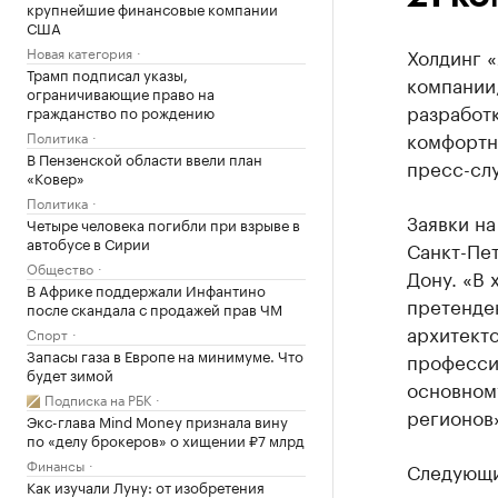
крупнейшие финансовые компании
США
Новая категория
Холдинг 
Трамп подписал указы,
компании,
ограничивающие право на
разработ
гражданство по рождению
комфортн
Политика
В Пензенской области ввели план
пресс-слу
«Ковер»
Политика
Заявки н
Четыре человека погибли при взрыве в
автобусе в Сирии
Санкт-Пет
Общество
Дону. «В 
В Африке поддержали Инфантино
претенде
после скандала с продажей прав ЧМ
архитекто
Спорт
Запасы газа в Европе на минимуме. Что
професси
будет зимой
основному
Подписка на РБК
регионов
Экс-глава Mind Money признала вину
по «делу брокеров» о хищении ₽7 млрд
Финансы
Следующи
Как изучали Луну: от изобретения