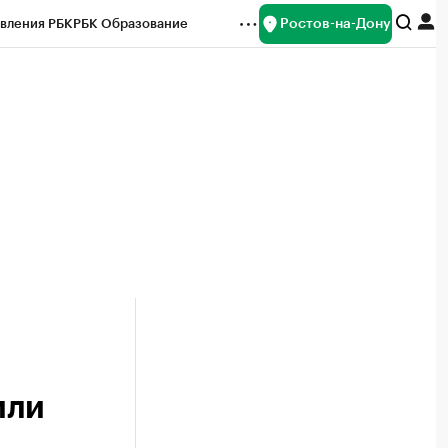
Ростов-на-Дону
вления РБК
РБК Образование
редитные рейтинги
Франшизы
Газета
ок наличной валюты
или