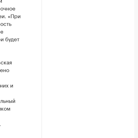
и
вочное
еи. «При
кость
ые
и будет
вская
рено
них и
альный
иком
.