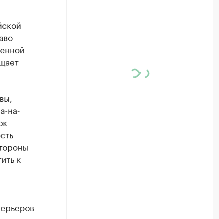
йской
аво
шенной
бщает
вы,
а-на-
ок
сть
стороны
ить к
терьеров