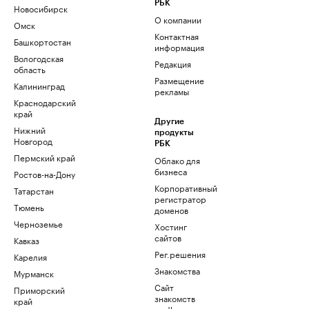
РБК
Новосибирск
О компании
Омск
Контактная
Башкортостан
информация
Вологодская
Редакция
область
Размещение
Калининград
рекламы
Краснодарский
край
Другие
Нижний
продукты
Новгород
РБК
Пермский край
Облако для
бизнеса
Ростов-на-Дону
Корпоративный
Татарстан
регистратор
Тюмень
доменов
Черноземье
Хостинг
сайтов
Кавказ
Рег.решения
Карелия
Знакомства
Мурманск
Сайт
Приморский
знакомств
край
podbor.ru