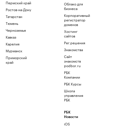
Пермский край
Облако для
бизнеса
Ростов-на-Дону
Корпоративный
Татарстан
регистратор
Тюмень
доменов
Черноземье
Хостинг
сайтов
Кавказ
Рег.решения
Карелия
Знакомства
Мурманск
Сайт
Приморский
знакомств
край
podbor.ru
РБК
Компании
РБК Курсы
Школа
управления
РБК
РБК
Новости
iOS