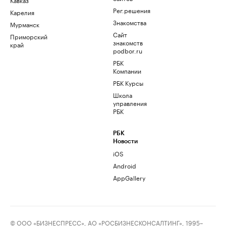
Рег.решения
Карелия
Знакомства
Мурманск
Сайт
Приморский
знакомств
край
podbor.ru
РБК
Компании
РБК Курсы
Школа
управления
РБК
РБК
Новости
iOS
Android
AppGallery
© ООО «БИЗНЕСПРЕСС», АО «РОСБИЗНЕСКОНСАЛТИНГ», 1995–