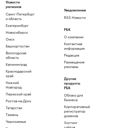
Новости
регионов
Уведомления
Санкт-Петербург
RSS Новости
и область
Екатеринбург
РБК
Новосибирск
О компании
Омск
Контактная
Башкортостан
информация
Вологодская
Редакция
область
Размещение
Калининград
рекламы
Краснодарский
край
Другие
Нижний
продукты
Новгород
РБК
Пермский край
Облако для
бизнеса
Ростов-на-Дону
Корпоративный
Татарстан
регистратор
Тюмень
доменов
Черноземье
Хостинг
сайтов
Кавказ