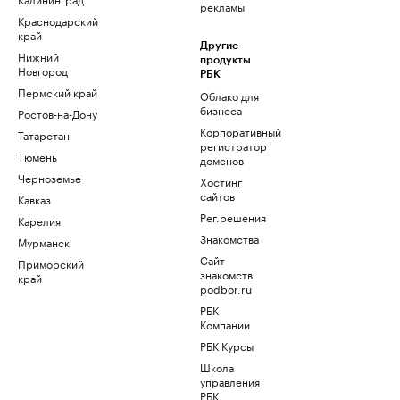
рекламы
Краснодарский
край
Другие
Нижний
продукты
Новгород
РБК
Пермский край
Облако для
бизнеса
Ростов-на-Дону
Корпоративный
Татарстан
регистратор
Тюмень
доменов
Черноземье
Хостинг
сайтов
Кавказ
Рег.решения
Карелия
Знакомства
Мурманск
Сайт
Приморский
знакомств
край
podbor.ru
РБК
Компании
РБК Курсы
Школа
управления
РБК