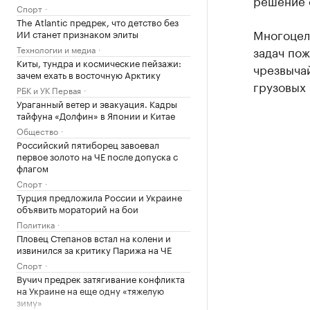
решение о
Спорт
The Atlantic предрек, что детство без
Многоцел
ИИ станет признаком элиты
Технологии и медиа
задач по
Киты, тундра и космические пейзажи:
чрезвычай
зачем ехать в восточную Арктику
грузовых
РБК и УК Первая
Ураганный ветер и эвакуация. Кадры
тайфуна «Долфин» в Японии и Китае
Общество
Российский пятиборец завоевал
первое золото на ЧЕ после допуска с
флагом
Спорт
Турция предложила России и Украине
объявить мораторий на бои
Политика
Пловец Степанов встал на колени и
извинился за критику Парижа на ЧЕ
Спорт
Вучич предрек затягивание конфликта
на Украине на еще одну «тяжелую
зиму»