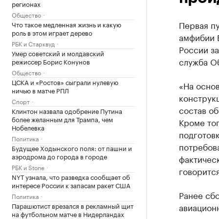
регионах
Общество
Первая пу
Что такое медленная жизнь и какую
роль в этом играет дерево
амфибии 
РБК и Старквуд
России за
Умер советский и молдавский
служба О
режиссер Борис Конунов
Общество
ЦСКА и «Ростов» сыграли нулевую
«На основ
ничью в матче РПЛ
конструк
Спорт
состав об
Клинтон назвала одобрение Путина
более желанным для Трампа, чем
Кроме то
Нобелевка
подготов
Политика
потребова
Будущее Ходынского поля: от пашни и
аэродрома до города в городе
фактическ
РБК и Stone
говоритс
NYT узнала, что разведка сообщает об
интересе России к запасам ракет США
Ранее сб
Политика
Парашютист врезался в рекламный щит
авиацион
на футбольном матче в Нидерландах