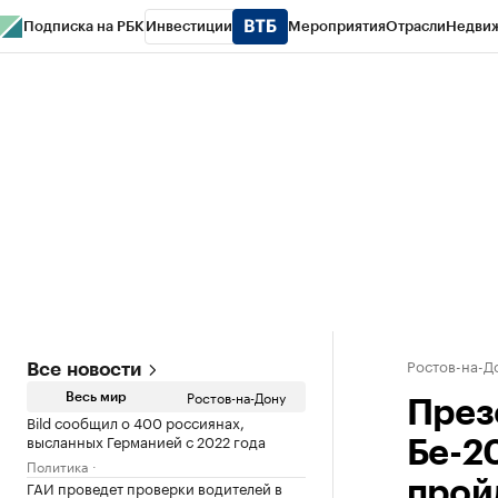
Подписка на РБК
Инвестиции
Мероприятия
Отрасли
Недви
РБК Курсы
РБК Life
Тренды
Визионеры
Национальные проекты
Горо
Спецпроекты СПб
Конференции СПб
Спецпроекты
Проверка конт
Ростов-на-Д
Все новости
Ростов-на-Дону
Весь мир
През
Bild сообщил о 400 россиянах,
высланных Германией с 2022 года
Бе-2
Политика
ГАИ проведет проверки водителей в
прой