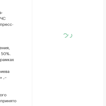
а-
МЧС
 пресс-
ения,
 50%.
 рамках
риева
» ,–
ого
 принято