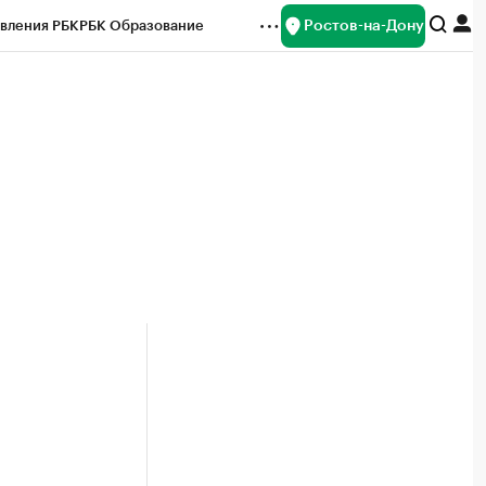
Ростов-на-Дону
вления РБК
РБК Образование
редитные рейтинги
Франшизы
Газета
ок наличной валюты