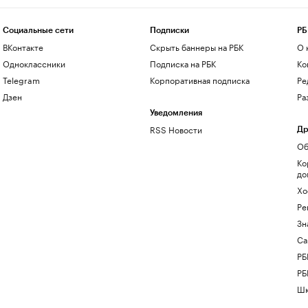
Социальные сети
Подписки
РБ
ВКонтакте
Скрыть баннеры на РБК
О 
Одноклассники
Подписка на РБК
Ко
Telegram
Корпоративная подписка
Ре
Дзен
Ра
Уведомления
RSS Новости
Др
Об
Ко
до
Хо
Ре
Зн
Са
РБ
РБ
Шк