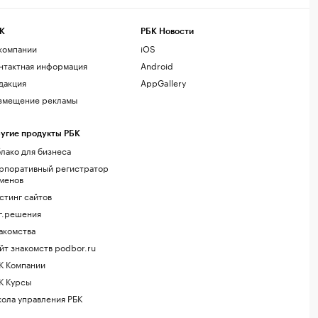
К
РБК Новости
компании
iOS
нтактная информация
Android
дакция
AppGallery
змещение рекламы
угие продукты РБК
лако для бизнеса
рпоративный регистратор
менов
стинг сайтов
г.решения
акомства
йт знакомств podbor.ru
К Компании
К Курсы
ола управления РБК