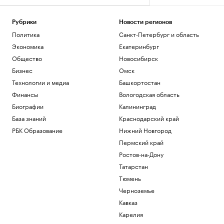
Политика
Над Краснодарским краем и другими
регионами перехватили 360
Рубрики
Новости регионов
беспилотников
Политика
Санкт-Петербург и область
Ростов-на-Дону
Экономика
Екатеринбург
Премьер Венгрии раскрыл, кто станет
Общество
Новосибирск
президентом
Бизнес
Омск
Политика
Технологии и медиа
Башкортостан
Иран предложил США «исправить
поведение» по шести пунктам
Финансы
Вологодская область
Политика
Биографии
Калининград
Сын Байдена признал, что его
База знаний
Краснодарский край
помилование не помогло США
РБК Образование
Нижний Новгород
Политика
Пермский край
Загрузить еще
Ростов-на-Дону
Татарстан
Тюмень
Черноземье
Кавказ
Карелия