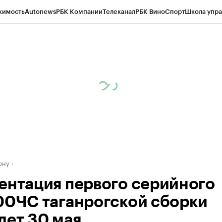
жимость
Autonews
РБК Компании
Телеканал
РБК Вино
Спорт
Школа упра
д
Стиль
Крипто
РБК Бизнес-среда
Дискуссионный клуб
Исследования
К
рагентов
Политика
Экономика
Бизнес
Технологии и медиа
Финансы
Рын
ону
ентация первого серийного
00ЧС таганрогской сборки
дет 30 мая