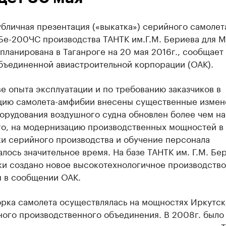
бличная презентация («выкатка») серийного самолет
Бе-200ЧС производства ТАНТК им.Г.М. Бериева для 
планирована в Таганроге на 20 мая 2016г., сообщает
бъединенной авиастроительной корпорации (ОАК).
е опыта эксплуатации и по требованию заказчиков в
цию самолета-амфибии внесены существенные измен
орудования воздушного судна обновлен более чем на
го, на модернизацию производственных мощностей в
ки серийного производства и обучение персонала
лось значительное время. На базе ТАНТК им. Г.М. Бе
и создано новое высокотехнологичное производство
я в сообщении ОАК.
орка самолета осуществлялась на мощностях Иркутск
ного производственного объединения. В 2008г. было