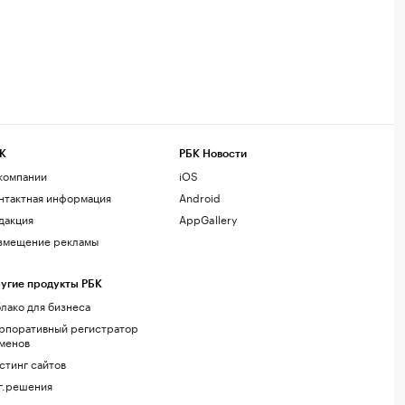
К
РБК Новости
компании
iOS
нтактная информация
Android
дакция
AppGallery
змещение рекламы
угие продукты РБК
лако для бизнеса
рпоративный регистратор
менов
стинг сайтов
г.решения