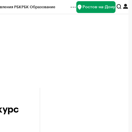
Ростов-на-Дону
вления РБК
РБК Образование
редитные рейтинги
Франшизы
Газета
ок наличной валюты
курс