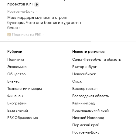
проектов КРТ
Ростов-на-Дону
Миллиардеры скупают и строят
бункеры. Чего они боятся и куда хотят
бежать
Подписка на РБК
В Иране впервые за пять месяцев
показали кадры с Моджтабой Хаменеи.
Видео
Рубрики
Новости регионов
Политика
Политика
Санкт-Петербург и область
Как облигационный долг помог решить
Экономика
Екатеринбург
задачи реального бизнеса. Кейсы
Общество
Новосибирск
РБК и МСП Банк
Бизнес
Омск
Военная операция на Украине. Онлайн
Технологии и медиа
Башкортостан
Политика
Финансы
Вологодская область
Загрузить еще
Биографии
Калининград
База знаний
Краснодарский край
РБК Образование
Нижний Новгород
Пермский край
Ростов-на-Дону