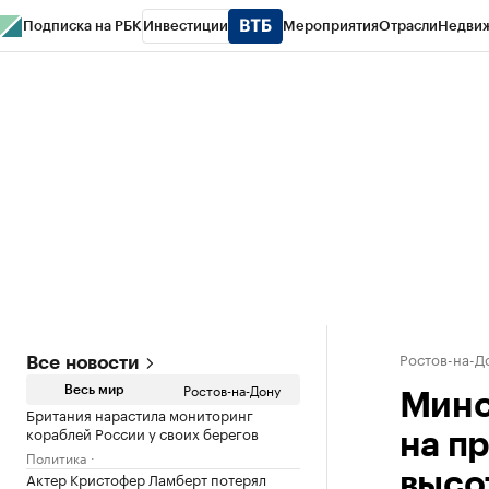
Подписка на РБК
Инвестиции
Мероприятия
Отрасли
Недви
РБК Курсы
РБК Life
Тренды
Визионеры
Национальные проекты
Горо
Спецпроекты СПб
Конференции СПб
Спецпроекты
Проверка конт
Ростов-на-Д
Все новости
Ростов-на-Дону
Весь мир
Минс
Британия нарастила мониторинг
кораблей России у своих берегов
на п
Политика
Актер Кристофер Ламберт потерял
высо