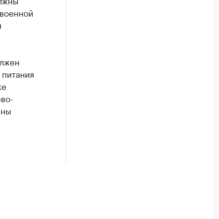
олжны
 военной
й
олжен
 питания
же
во-
ены