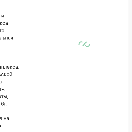
ти
кса
те
льная
мплекса,
вской
а
т»,
аты,
6г.
я на
з