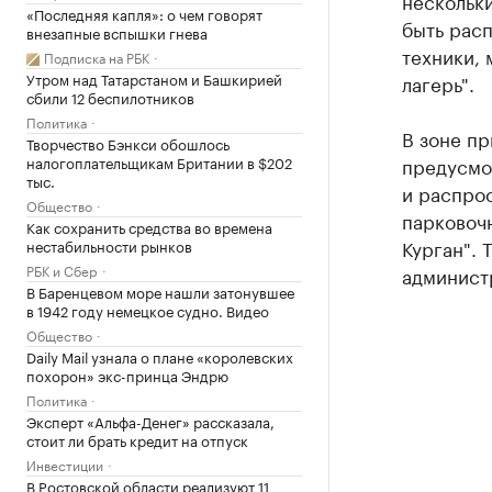
нескольки
«Последняя капля»: о чем говорят
быть рас
внезапные вспышки гнева
техники,
Подписка на РБК
Утром над Татарстаном и Башкирией
лагерь".
сбили 12 беспилотников
Политика
В зоне п
Творчество Бэнкси обошлось
налогоплательщикам Британии в $202
предусмо
тыс.
и распро
Общество
парковоч
Как сохранить средства во времена
Курган".
нестабильности рынков
РБК и Сбер
администр
В Баренцевом море нашли затонувшее
в 1942 году немецкое судно. Видео
Общество
Daily Mail узнала о плане «королевских
похорон» экс-принца Эндрю
Политика
Эксперт «Альфа-Денег» рассказала,
стоит ли брать кредит на отпуск
Инвестиции
В Ростовской области реализуют 11