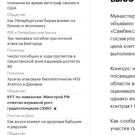
сознание во время автограф-сессии в
США
Общество
Министер
Как Петербургская биржа влияет на
объявило
бизнес и экономику
«Самбекс
РБК и Петербургская Биржа
госзакупо
Три человека погибли при ночной
атаке на Белгород
цена конт
Политика
выполнены
Число погибших в ходе протестов в
пакистанской зоне Кашмира достигло
89
Конкурс 
Политика
посвящен
Хуситы атаковали беспилотником НПЗ
области в
Aramco в Джизане
оценивало
Общество
однако из
КРТ по-кавказски: Минстрой РФ
отметил взрывной рост
контракт 
градпотенциала СКФО
Ростов-на-Дону
Как сооб
Как внуки влияют на здоровье бабушек
и дедушек
участке п
Общество