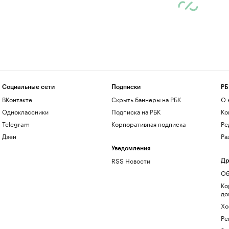
Социальные сети
Подписки
РБ
ВКонтакте
Скрыть баннеры на РБК
О 
Одноклассники
Подписка на РБК
Ко
Telegram
Корпоративная подписка
Ре
Дзен
Ра
Уведомления
RSS Новости
Др
Об
Ко
до
Хо
Ре