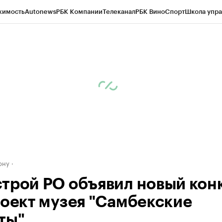
жимость
Autonews
РБК Компании
Телеканал
РБК Вино
Спорт
Школа упра
д
Стиль
Крипто
РБК Бизнес-среда
Дискуссионный клуб
Исследования
К
рагентов
Политика
Экономика
Бизнес
Технологии и медиа
Финансы
Рын
ону
трой РО объявил новый кон
роект музея "Самбекские
ты"