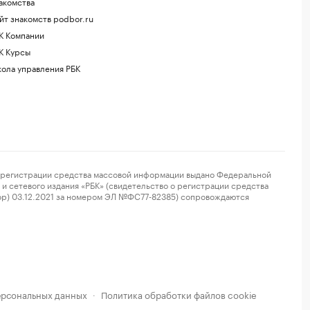
акомства
йт знакомств podbor.ru
К Компании
К Курсы
ола управления РБК
регистрации средства массовой информации выдано Федеральной
и сетевого издания «РБК» (свидетельство о регистрации средства
ор) 03.12.2021 за номером ЭЛ №ФС77-82385) сопровождаются
ерсональных данных
Политика обработки файлов cookie
·