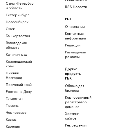
Санкт-Петербург
RSS Новости
и область
Екатеринбург
РБК
Новосибирск
О компании
Омск
Контактная
Башкортостан
информация
Вологодская
Редакция
область
Размещение
Калининград
рекламы
Краснодарский
край
Другие
Нижний
продукты
Новгород
РБК
Пермский край
Облако для
бизнеса
Ростов-на-Дону
Корпоративный
Татарстан
регистратор
Тюмень
доменов
Черноземье
Хостинг
сайтов
Кавказ
Рег.решения
Карелия