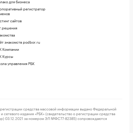
лако для бизнеса
рпоративный регистратор
менов
стинг сайтов
г.решения
акомства
йт знакомств podbor.ru
К Компании
К Курсы
ола управления РБК
регистрации средства массовой информации выдано Федеральной
и сетевого издания «РБК» (свидетельство о регистрации средства
ор) 03.12.2021 за номером ЭЛ №ФС77-82385) сопровождаются