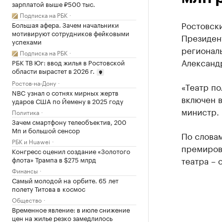
зарплатой выше ₽500 тыс.
Подписка на РБК
Ростовски
Большая афера. Зачем начальники
мотивируют сотрудников фейковыми
Президент
успехами
региональ
Подписка на РБК
Александр
РБК ТВ Юг: ввод жилья в Ростовской
области вырастет в 2026 г.
Ростов-на-Дону
«Театр по
NBC узнал о сотнях мирных жертв
включен в
ударов США по Йемену в 2025 году
министр.
Политика
Зачем смартфону телеобъектив, 200
Мп и большой сенсор
По словам
РБК и Huawei
премиров
Конгресс оценил создание «Золотого
театра – 
флота» Трампа в $275 млрд
Финансы
Самый молодой на орбите. 65 лет
полету Титова в космос
Общество
Временное явление: в июле снижение
цен на жилье резко замедлилось