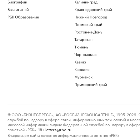
Биографии
Калининград
Украину
База знаний
Краснодарский край
Политика
«Человек-паук: Новый день» за неделю
РБК Образование
Нижний Новгород
стал самым кассовым фильмом года
Пермский край
Общество
Ростов-на-Дону
WP узнала, что Трамп потребовал у
Хегсета объяснений из-за дефицита
Татарстан
ракет
Тюмень
Политика
Черноземье
«ЕП» узнала, что Залужного не пустили
Кавказ
на встречу с британским министром
Карелия
Политика
Ярославский губернатор сообщил о
Мурманск
перекрытии трассы на Москву из-за
Приморский край
атаки
Политика
Загрузить еще
© ООО «БИЗНЕСПРЕСС», АО «РОСБИЗНЕСКОНСАЛТИНГ», 1995–2026. Сообщ
службой по надзору в сфере связи, информационных технологий и масс
массовой информации выдано Федеральной службой по надзору в сфере
пометкой «РБК».
letters@rbc.ru
18+
Владельцем сайта является информационное агентство «РБК».