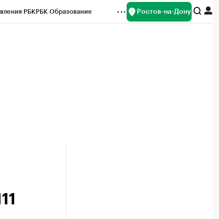
Ростов-на-Дону
вления РБК
РБК Образование
редитные рейтинги
Франшизы
Газета
ок наличной валюты
11