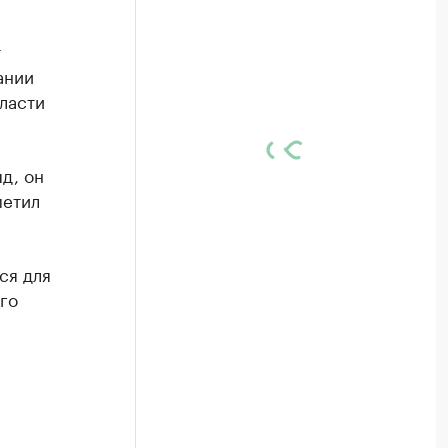
т
ании
ласти
д, он
метил
ся для
го