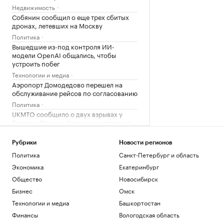
Недвижимость
Собянин сообщил о еще трех сбитых
дронах, летевших на Москву
Политика
Вышедшие из-под контроля ИИ-
модели OpenAI общались, чтобы
устроить побег
Технологии и медиа
Аэропорт Домодедово перешел на
обслуживание рейсов по согласованию
Политика
UKMTO сообщило о двух взрывах у
берегов Омана в Ормузском проливе
Политика
NYT узнала о создании ЦРУ тайной
Рубрики
Новости регионов
группы с целью раскола властей Кубы
Политика
Санкт-Петербург и область
Политика
Экономика
Екатеринбург
В американском штате объявили ЧС в
Общество
Новосибирск
энергетике из-за украинского
конфликта
Бизнес
Омск
Политика
Технологии и медиа
Башкортостан
Рубио пошутил о межгалактических
Финансы
Вологодская область
проблемах в ответ на вопрос про