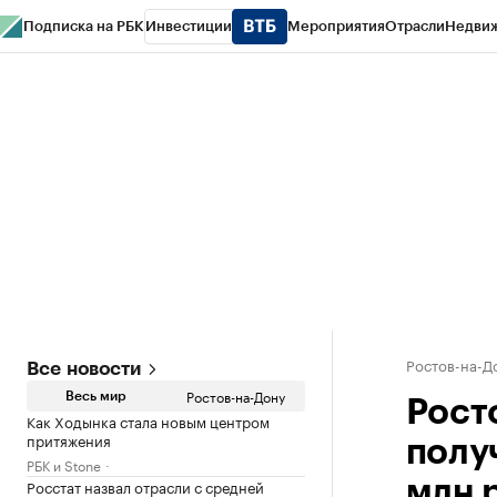
Подписка на РБК
Инвестиции
Мероприятия
Отрасли
Недви
РБК Курсы
РБК Life
Тренды
Визионеры
Национальные проекты
Горо
Спецпроекты СПб
Конференции СПб
Спецпроекты
Проверка конт
Ростов-на-Д
Все новости
Ростов-на-Дону
Весь мир
Рост
Как Ходынка стала новым центром
притяжения
полу
РБК и Stone
Росстат назвал отрасли с средней
млн 