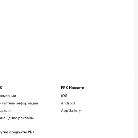
К
РБК Новости
компании
iOS
нтактная информация
Android
дакция
AppGallery
змещение рекламы
угие продукты РБК