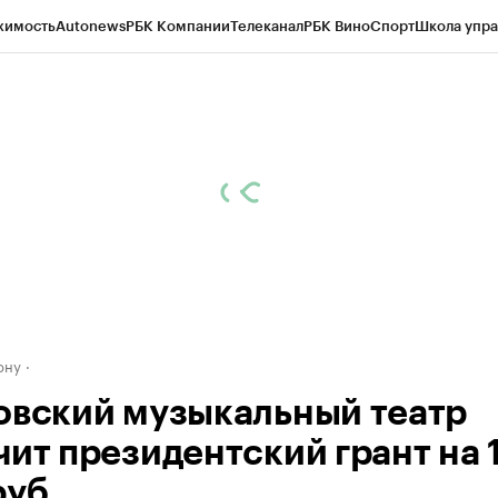
жимость
Autonews
РБК Компании
Телеканал
РБК Вино
Спорт
Школа упра
д
Стиль
Крипто
РБК Бизнес-среда
Дискуссионный клуб
Исследования
К
рагентов
Политика
Экономика
Бизнес
Технологии и медиа
Финансы
Рын
ону
овский музыкальный театр
чит президентский грант на 1
руб.