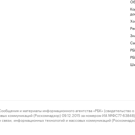
Об
Ко
до
Хо
Ре
Зн
Са
РБ
РБ
Шк
ения и материалы информационного агентства «РБК» (свидетельство о 
овых коммуникаций (Роскомнадзор) 09.12.2015 за номером ИА №ФС77-63848) 
 связи, информационных технологий и массовых коммуникаций (Роскомнадз