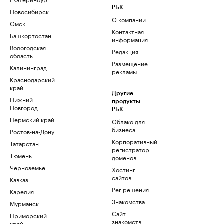
РБК
Новосибирск
О компании
Омск
Контактная
Башкортостан
информация
Вологодская
Редакция
область
Размещение
Калининград
рекламы
Краснодарский
край
Другие
Нижний
продукты
Новгород
РБК
Пермский край
Облако для
бизнеса
Ростов-на-Дону
Корпоративный
Татарстан
регистратор
Тюмень
доменов
Черноземье
Хостинг
сайтов
Кавказ
Рег.решения
Карелия
Знакомства
Мурманск
Сайт
Приморский
знакомств
край