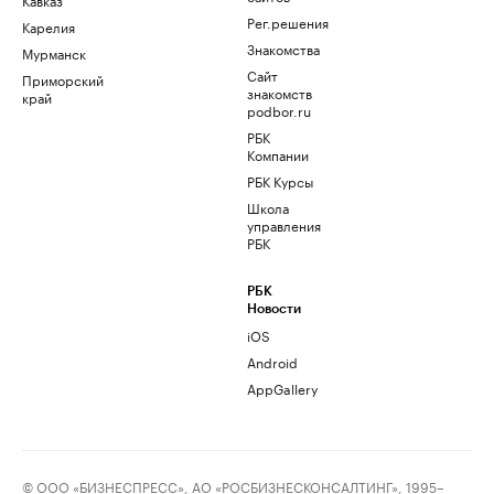
Рег.решения
Карелия
Знакомства
Мурманск
Сайт
Приморский
знакомств
край
podbor.ru
РБК
Компании
РБК Курсы
Школа
управления
РБК
РБК
Новости
iOS
Android
AppGallery
© ООО «БИЗНЕСПРЕСС», АО «РОСБИЗНЕСКОНСАЛТИНГ», 1995–