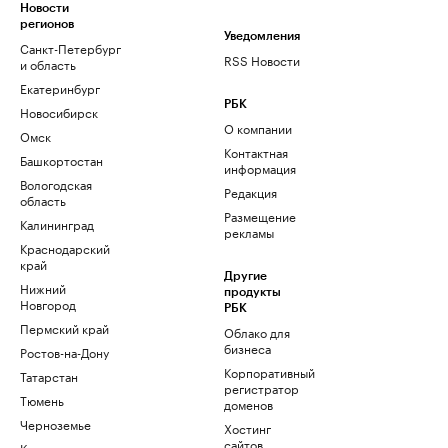
Новости
регионов
Уведомления
Санкт-Петербург
RSS Новости
и область
Екатеринбург
РБК
Новосибирск
О компании
Омск
Контактная
Башкортостан
информация
Вологодская
Редакция
область
Размещение
Калининград
рекламы
Краснодарский
край
Другие
Нижний
продукты
Новгород
РБК
Пермский край
Облако для
бизнеса
Ростов-на-Дону
Корпоративный
Татарстан
регистратор
Тюмень
доменов
Черноземье
Хостинг
сайтов
Кавказ