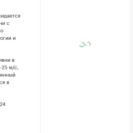
жидается
ни с
со
огии и
ивни в
25 м/с,
менный
ся в
 24