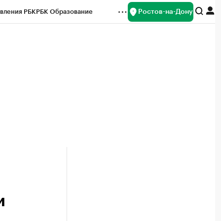
Ростов-на-Дону
вления РБК
РБК Образование
редитные рейтинги
Франшизы
Газета
ок наличной валюты
и