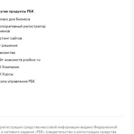
угие продукты РБК
лако для бизнеса
рпоративный регистратор
менов
стинг сайтов
г.решения
акомства
йт знакомств podbor.ru
К Компании
К Курсы
ола управления РБК
регистрации средства массовой информации выдано Федеральной
и сетевого издания «РБК» (свидетельство о регистрации средства