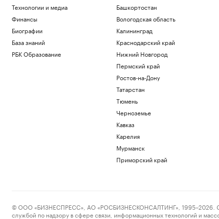
Пресс-релиз
Технологии и медиа
Башкортостан
Военная операция на Украине. Главное
Финансы
Вологодская область
Политика
Биографии
Калининград
«Билайн» расширил транспортную сеть
между дата-центрами Москвы
База знаний
Краснодарский край
Отрасли
РБК Образование
Нижний Новгород
В Армении назвали необоснованными
Пермский край
ограничения на экспорт в Россию
Ростов-на-Дону
Политика
Татарстан
У Колизея раскопали «казармы
древнеримских пожарных».
Тюмень
Фотографии
Черноземье
Общество
Кавказ
Генпрокуратура признала
нежелательным фонд Human Rights
Карелия
Foundation
Мурманск
Политика
Приморский край
Загрузить еще
© ООО «БИЗНЕСПРЕСС», АО «РОСБИЗНЕСКОНСАЛТИНГ», 1995–2026. Сообщ
службой по надзору в сфере связи, информационных технологий и масс