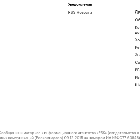
Уведомления
RSS Новости
Др
Об
Ко
до
Хо
Ре
Зн
Са
РБ
РБ
Шк
ения и материалы информационного агентства «РБК» (свидетельство о 
овых коммуникаций (Роскомнадзор) 09.12.2015 за номером ИА №ФС77-63848) 