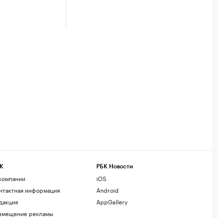
К
РБК Новости
компании
iOS
нтактная информация
Android
дакция
AppGallery
змещение рекламы