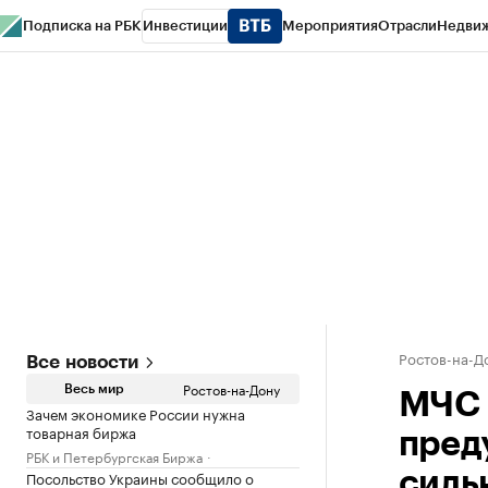
Подписка на РБК
Инвестиции
Мероприятия
Отрасли
Недви
РБК Курсы
РБК Life
Тренды
Визионеры
Национальные проекты
Горо
Спецпроекты СПб
Конференции СПб
Спецпроекты
Проверка конт
Ростов-на-Д
Все новости
Ростов-на-Дону
Весь мир
МЧС 
Зачем экономике России нужна
товарная биржа
пред
РБК и Петербургская Биржа
Посольство Украины сообщило о
силь