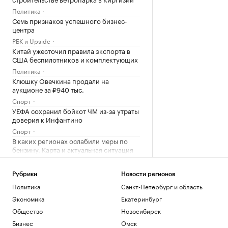
Политика
Семь признаков успешного бизнес-
центра
РБК и Upside
Китай ужесточил правила экспорта в
США беспилотников и комплектующих
Политика
Клюшку Овечкина продали на
аукционе за ₽940 тыс.
Спорт
УЕФА сохранил бойкот ЧМ из-за утраты
доверия к Инфантино
Спорт
В каких регионах ослабили меры по
бензину. Карта и актуальная ситуация
Подписка на РБК
В Wildberries рассказали, как
Рубрики
Новости регионов
предпринимателям подтвердить ущерб
Политика
Санкт-Петербург и область
от атак
Экономика
Екатеринбург
Бизнес
В бизнес-центре «Адмирал» в Южном
Общество
Новосибирск
порту залит первый куб бетона
Бизнес
Омск