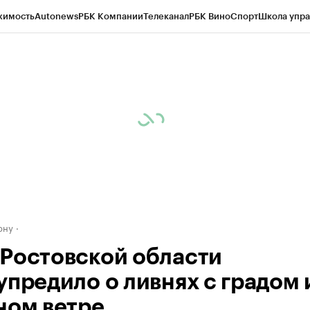
жимость
Autonews
РБК Компании
Телеканал
РБК Вино
Спорт
Школа упра
д
Стиль
Крипто
РБК Бизнес-среда
Дискуссионный клуб
Исследования
К
рагентов
Политика
Экономика
Бизнес
Технологии и медиа
Финансы
Рын
ону
Ростовской области
упредило о ливнях с градом 
ном ветре