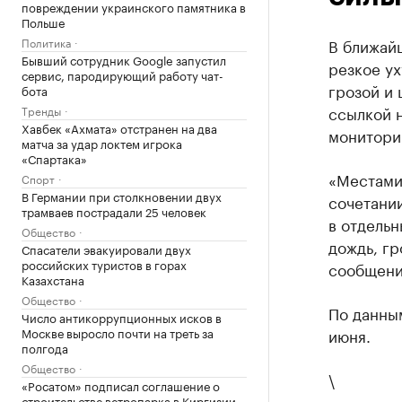
повреждении украинского памятника в
Польше
Политика
В ближайш
Бывший сотрудник Google запустил
резкое ух
сервис, пародирующий работу чат-
грозой и
бота
ссылкой 
Тренды
Хавбек «Ахмата» отстранен на два
монитори
матча за удар локтем игрока
«Спартака»
«Местами
Спорт
В Германии при столкновении двух
сочетании
трамваев пострадали 25 человек
в отдельн
Общество
дождь, гр
Спасатели эвакуировали двух
российских туристов в горах
сообщени
Казахстана
Общество
По данным
Число антикоррупционных исков в
Москве выросло почти на треть за
июня.
полгода
Общество
\
«Росатом» подписал соглашение о
строительстве ветропарка в Киргизии