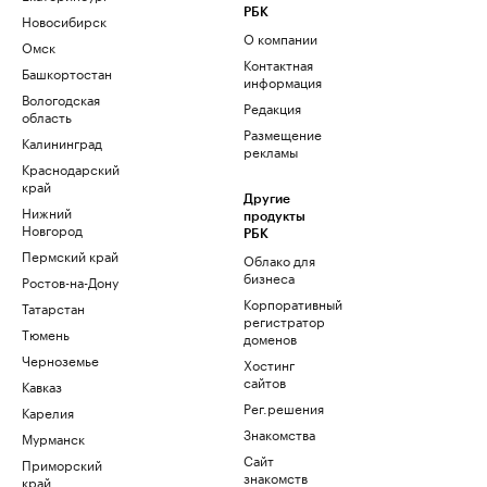
РБК
Новосибирск
О компании
Омск
Контактная
Башкортостан
информация
Вологодская
Редакция
область
Размещение
Калининград
рекламы
Краснодарский
край
Другие
Нижний
продукты
Новгород
РБК
Пермский край
Облако для
бизнеса
Ростов-на-Дону
Корпоративный
Татарстан
регистратор
Тюмень
доменов
Черноземье
Хостинг
сайтов
Кавказ
Рег.решения
Карелия
Знакомства
Мурманск
Сайт
Приморский
знакомств
край