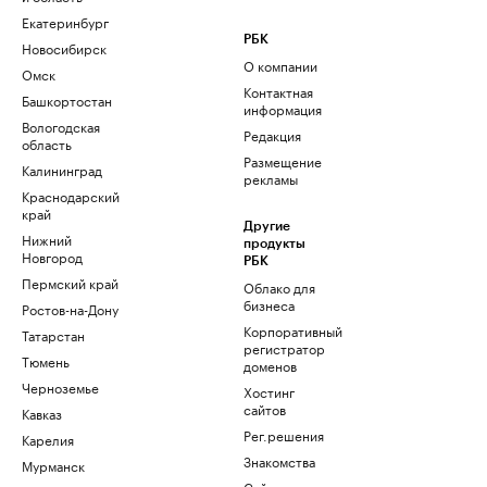
Екатеринбург
РБК
Новосибирск
О компании
Омск
Контактная
Башкортостан
информация
Вологодская
Редакция
область
Размещение
Калининград
рекламы
Краснодарский
край
Другие
Нижний
продукты
Новгород
РБК
Пермский край
Облако для
бизнеса
Ростов-на-Дону
Корпоративный
Татарстан
регистратор
Тюмень
доменов
Черноземье
Хостинг
сайтов
Кавказ
Рег.решения
Карелия
Знакомства
Мурманск
Сайт