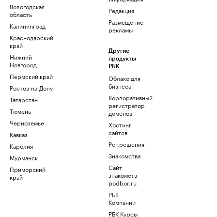
Вологодская
Редакция
область
Размещение
Калининград
рекламы
Краснодарский
край
Другие
Нижний
продукты
Новгород
РБК
Пермский край
Облако для
бизнеса
Ростов-на-Дону
Корпоративный
Татарстан
регистратор
Тюмень
доменов
Черноземье
Хостинг
сайтов
Кавказ
Рег.решения
Карелия
Знакомства
Мурманск
Сайт
Приморский
знакомств
край
podbor.ru
РБК
Компании
РБК Курсы