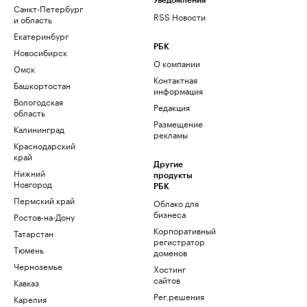
Уведомления
Санкт-Петербург
RSS Новости
и область
Екатеринбург
РБК
Новосибирск
О компании
Омск
Контактная
Башкортостан
информация
Вологодская
Редакция
область
Размещение
Калининград
рекламы
Краснодарский
край
Другие
Нижний
продукты
Новгород
РБК
Пермский край
Облако для
бизнеса
Ростов-на-Дону
Корпоративный
Татарстан
регистратор
Тюмень
доменов
Черноземье
Хостинг
сайтов
Кавказ
Рег.решения
Карелия