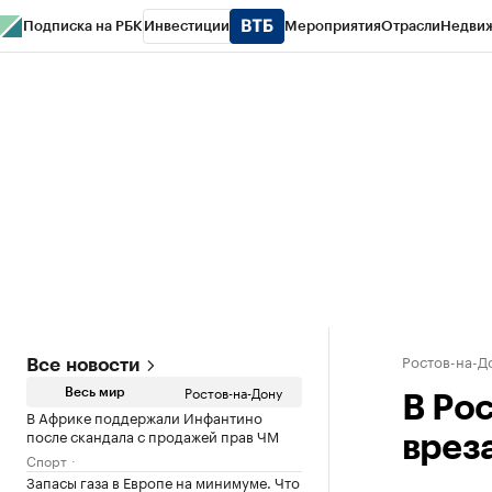
Подписка на РБК
Инвестиции
Мероприятия
Отрасли
Недви
РБК Курсы
РБК Life
Тренды
Визионеры
Национальные проекты
Горо
Спецпроекты СПб
Конференции СПб
Спецпроекты
Проверка конт
Ростов-на-Д
Все новости
Ростов-на-Дону
Весь мир
В Ро
В Африке поддержали Инфантино
после скандала с продажей прав ЧМ
врез
Спорт
Запасы газа в Европе на минимуме. Что