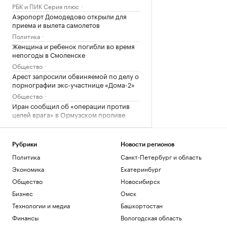
РБК и ПИК Серия плюс
Аэропорт Домодедово открыли для
приема и вылета самолетов
Политика
Женщина и ребенок погибли во время
непогоды в Смоленске
Общество
Арест запросили обвиняемой по делу о
порнографии экс-участнице «Дома-2»
Общество
Иран сообщил об «операции против
целей врага» в Ормузском проливе
Политика
Шнайдер обыграла Калинскую и вышла
в четвертый круг турнира в Торонто
Рубрики
Новости регионов
Спорт
Политика
Санкт-Петербург и область
В горах Казахстана эвакуировали еще
Экономика
Екатеринбург
одного туриста из России
Общество
Новосибирск
Общество
Бизнес
Омск
В Смоленской области ввели режим ЧС
после мощного циклона
Технологии и медиа
Башкортостан
Общество
Финансы
Вологодская область
Что такое медленная жизнь и какую