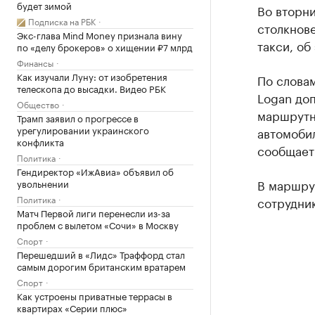
будет зимой
Во вторни
Подписка на РБК
столкнов
Экс-глава Mind Money признала вину
такси, об
по «делу брокеров» о хищении ₽7 млрд
Финансы
Как изучали Луну: от изобретения
По словам
телескопа до высадки. Видео РБК
Logan до
Общество
маршрутны
Трамп заявил о прогрессе в
урегулировании украинского
автомобил
конфликта
сообщает 
Политика
Гендиректор «ИжАвиа» объявил об
В маршрут
увольнении
Политика
сотрудни
Матч Первой лиги перенесли из-за
проблем с вылетом «Сочи» в Москву
Спорт
Перешедший в «Лидс» Траффорд стал
самым дорогим британским вратарем
Спорт
Как устроены приватные террасы в
квартирах «Серии плюс»