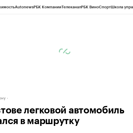
жимость
Autonews
РБК Компании
Телеканал
РБК Вино
Спорт
Школа упра
д
Стиль
Крипто
РБК Бизнес-среда
Дискуссионный клуб
Исследования
К
рагентов
Политика
Экономика
Бизнес
Технологии и медиа
Финансы
Рын
ону
стове легковой автомобиль
ался в маршрутку