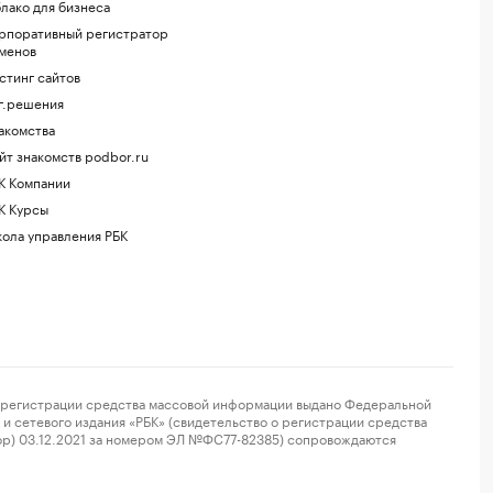
лако для бизнеса
рпоративный регистратор
менов
стинг сайтов
г.решения
акомства
йт знакомств podbor.ru
К Компании
К Курсы
ола управления РБК
регистрации средства массовой информации выдано Федеральной
и сетевого издания «РБК» (свидетельство о регистрации средства
ор) 03.12.2021 за номером ЭЛ №ФС77-82385) сопровождаются