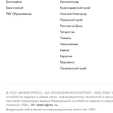
Биографии
Калининград
роль в этом играет дерево
База знаний
Краснодарский край
РБК и Старквуд
РБК Образование
Нижний Новгород
Эксперты и студенты назвали
преимущества обучения за рубежом
Пермский край
РАДИО
Ростов-на-Дону
Общество
Татарстан
Сеул счел санкции Британии против
Тюмень
России угрозой своей
энергобезопасности
Черноземье
Политика
Кавказ
На 88-м году жизни ушел из жизни
Карелия
художник Николай Марков
Мурманск
Общество
Приморский край
Загрузить еще
© ООО «БИЗНЕСПРЕСС», АО «РОСБИЗНЕСКОНСАЛТИНГ», 1995–2026. Сообщ
службой по надзору в сфере связи, информационных технологий и масс
массовой информации выдано Федеральной службой по надзору в сфере
пометкой «РБК».
letters@rbc.ru
18+
Владельцем сайта является информационное агентство «РБК».