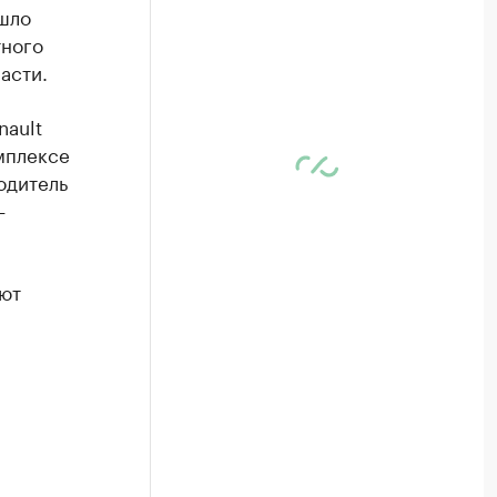
ошло
тного
асти.
nault
мплексе
одитель
—
ают