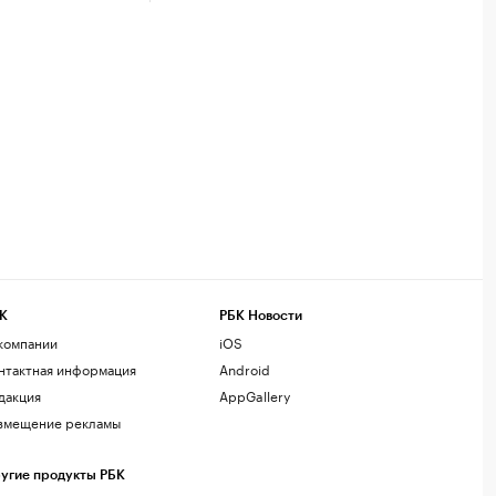
К
РБК Новости
компании
iOS
нтактная информация
Android
дакция
AppGallery
змещение рекламы
угие продукты РБК