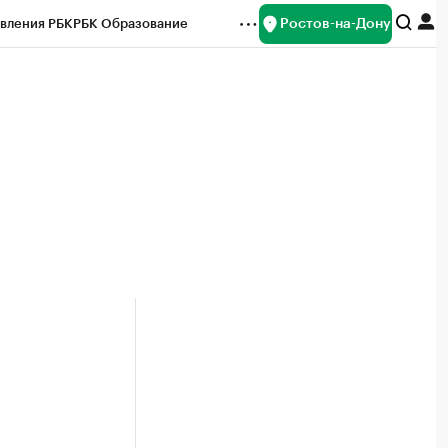
Ростов-на-Дону
вления РБК
РБК Образование
редитные рейтинги
Франшизы
Газета
ок наличной валюты