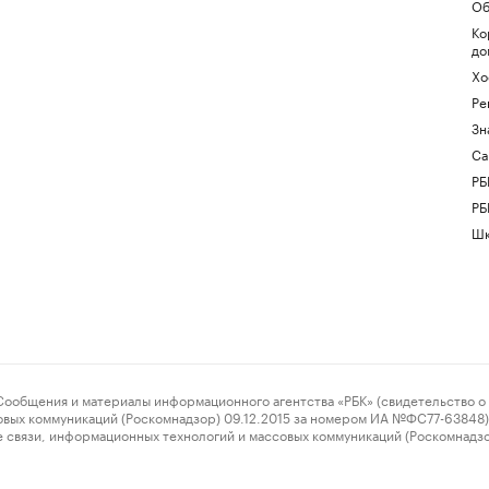
Об
Ко
до
Хо
Ре
Зн
Са
РБ
РБ
Шк
ения и материалы информационного агентства «РБК» (свидетельство о 
овых коммуникаций (Роскомнадзор) 09.12.2015 за номером ИА №ФС77-63848) 
 связи, информационных технологий и массовых коммуникаций (Роскомнадз