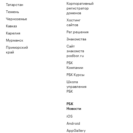
Корпоративный
Татарстан
регистратор
Тюмень
доменов
Черноземье
Хостинг
сайтов
Кавказ
Рег.решения
Карелия
Знакомства
Мурманск
Сайт
Приморский
знакомств
край
podbor.ru
РБК
Компании
РБК Курсы
Школа
управления
РБК
РБК
Новости
iOS
Android
AppGallery