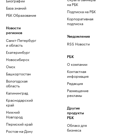
Биографии
на РБК
База знаний
Подписка на РБК
РБК Образование
Корпоративная
подписка
Новости
регионов
Уведомления
Санкт-Петербург
RSS Новости
и область
Екатеринбург
РБК
Новосибирск
О компании
Омск
Контактная
Башкортостан
информация
Вологодская
Редакция
область
Размещение
Калининград
рекламы
Краснодарский
край
Другие
Нижний
продукты
Новгород
РБК
Пермский край
Облако для
бизнеса
Ростов-на-Дону