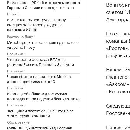
Ромашина — РБК об итогах чемпионата
Во вторни
Европы: «Слепили из того, что было»
счетом 1:
Спорт
Амстерда
РБК ТВ Юг: рынок труда на Дону
смещается в сторону кадров с
навыками ИИ
По слова
Ростов-на-Дону
команды 
Минобороны назвало цели группового
«Ростов».
удара по Киеву
Политика
результат
Что известно об атаках БПЛА на
регионы России. Главное к 8 августа
Напомним
Политика
главного
Число сбитых на подлете к Москве
дронов приблизилось к 10
«Аяксом» 
Политика
«Ростова»
В Липецкой области двое мужчин
пострадали при падении беспилотника
Следующа
Политика
Женщинам платят меньше. Что из-за
Ростове-н
этого теряют компании
Образование
Напомним,
Силы ПВО уничтожили над Россией