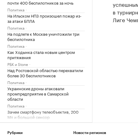
почти 400 беспилотников за ночь
успешным 
Политика
в турнирн
На Ильском НПЗ произошел пожар из-
Лиге Чем
за атаки БПЛА
Политика
На подлете к Москве уничтожили три
беспилотника
Политика
Как Ходынка стала новым центром
притяжения
РБК и Stone
Над Ростовской областью перехватили
более 30 беспилотников
Политика
Украинские дроны атаковали
промпредприятие в Самарской
области
Политика
Зачем смартфону телеобъектив, 200
Мп и большой сенсор
РБК и Huawei
Новая Зеландия анонсировала 36-й
Рубрики
Новости регионов
пакет санкций против России