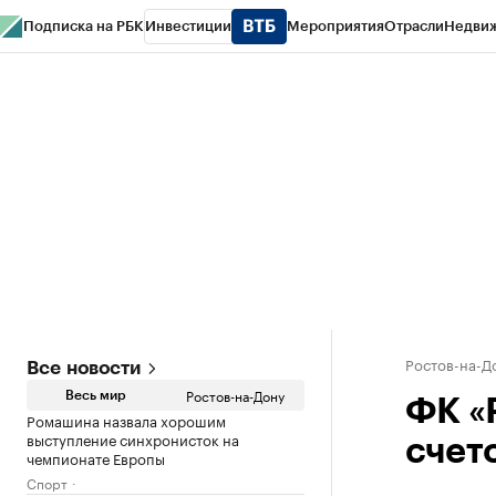
Подписка на РБК
Инвестиции
Мероприятия
Отрасли
Недви
РБК Курсы
РБК Life
Тренды
Визионеры
Национальные проекты
Горо
Спецпроекты СПб
Конференции СПб
Спецпроекты
Проверка конт
Ростов-на-Д
Все новости
Ростов-на-Дону
Весь мир
ФК «
Ромашина назвала хорошим
выступление синхронисток на
счето
чемпионате Европы
Спорт