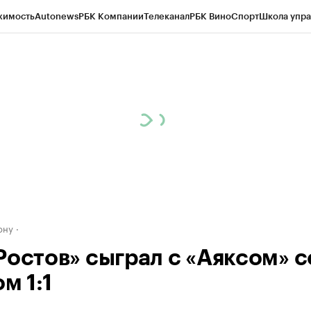
жимость
Autonews
РБК Компании
Телеканал
РБК Вино
Спорт
Школа упра
д
Стиль
Крипто
РБК Бизнес-среда
Дискуссионный клуб
Исследования
К
рагентов
Политика
Экономика
Бизнес
Технологии и медиа
Финансы
Рын
ону
Ростов» сыграл с «Аяксом» с
м 1:1