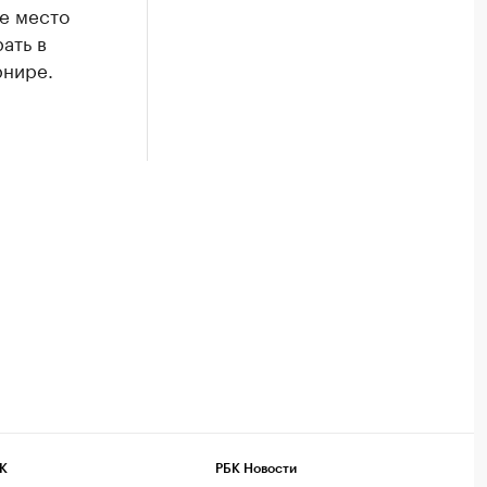
е место
ать в
рнире.
К
РБК Новости