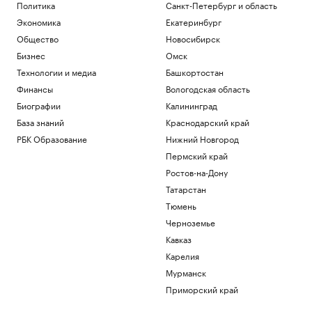
Политика
Санкт-Петербург и область
Политика
Экономика
Екатеринбург
Bloomberg узнал, что Украина
пообещала США больше не атаковать
Общество
Новосибирск
КТК
Бизнес
Омск
Политика
Технологии и медиа
Башкортостан
Axios узнал, что OpenAI замедлила
разработку ИИ-модели Astra
Финансы
Вологодская область
Технологии и медиа
Биографии
Калининград
В Московской области отменили
База знаний
Краснодарский край
ракетную опасность
РБК Образование
Нижний Новгород
Политика
Пермский край
Мэр Киева сообщил о пожарах после
взрывов
Ростов-на-Дону
Политика
Татарстан
Тюмень
Загрузить еще
Черноземье
Кавказ
Карелия
Мурманск
Приморский край