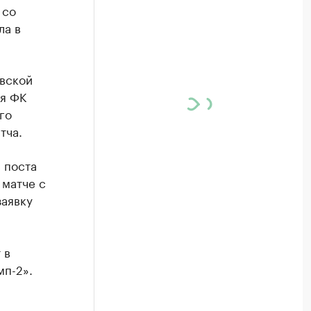
 со
ла в
вской
я ФК
го
тча.
 поста
 матче с
заявку
 в
мп-2».