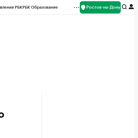
Ростов-на-Дону
вления РБК
РБК Образование
редитные рейтинги
Франшизы
Газета
ок наличной валюты
о