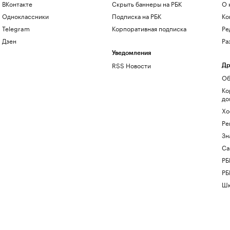
ВКонтакте
Скрыть баннеры на РБК
О 
Одноклассники
Подписка на РБК
Ко
Telegram
Корпоративная подписка
Ре
Дзен
Ра
Уведомления
RSS Новости
Др
Об
Ко
до
Хо
Ре
Зн
Са
РБ
РБ
Шк