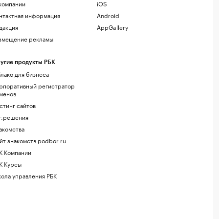
компании
iOS
нтактная информация
Android
дакция
AppGallery
змещение рекламы
угие продукты РБК
лако для бизнеса
рпоративный регистратор
менов
стинг сайтов
г.решения
акомства
йт знакомств podbor.ru
К Компании
К Курсы
ола управления РБК