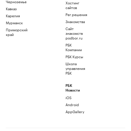
Черноземье
Хостинг
сайтов
Кавказ
Рег.решения
Карелия
Знакомства
Мурманск
Сайт
Приморский
знакомств
край
podbor.ru
РБК
Компании
РБК Курсы
Школа
управления
РБК
РБК
Новости
iOS
Android
AppGallery