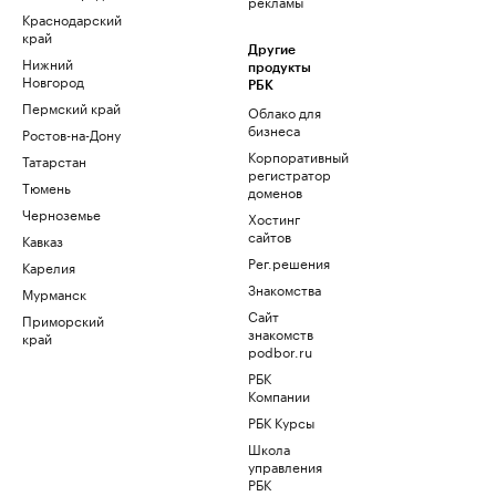
рекламы
Краснодарский
край
Другие
Нижний
продукты
Новгород
РБК
Пермский край
Облако для
бизнеса
Ростов-на-Дону
Корпоративный
Татарстан
регистратор
Тюмень
доменов
Черноземье
Хостинг
сайтов
Кавказ
Рег.решения
Карелия
Знакомства
Мурманск
Сайт
Приморский
знакомств
край
podbor.ru
РБК
Компании
РБК Курсы
Школа
управления
РБК