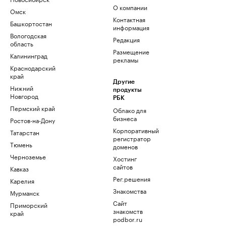
О компании
Омск
Контактная
Башкортостан
информация
Вологодская
Редакция
область
Размещение
Калининград
рекламы
Краснодарский
край
Другие
Нижний
продукты
Новгород
РБК
Пермский край
Облако для
бизнеса
Ростов-на-Дону
Корпоративный
Татарстан
регистратор
Тюмень
доменов
Черноземье
Хостинг
сайтов
Кавказ
Рег.решения
Карелия
Знакомства
Мурманск
Сайт
Приморский
знакомств
край
podbor.ru