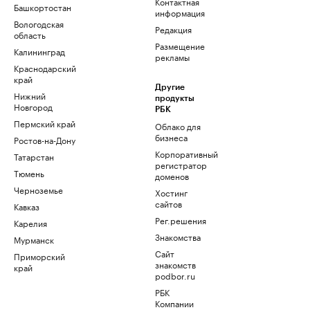
Контактная
Башкортостан
информация
Вологодская
Редакция
область
Размещение
Калининград
рекламы
Краснодарский
край
Другие
Нижний
продукты
Новгород
РБК
Пермский край
Облако для
бизнеса
Ростов-на-Дону
Корпоративный
Татарстан
регистратор
Тюмень
доменов
Черноземье
Хостинг
сайтов
Кавказ
Рег.решения
Карелия
Знакомства
Мурманск
Сайт
Приморский
знакомств
край
podbor.ru
РБК
Компании