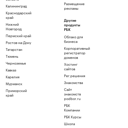
Размещение
Калининград
рекламы
Краснодарский
край
Другие
Нижний
продукты
Новгород
РБК
Пермский край
Облако для
бизнеса
Ростов-на-Дону
Корпоративный
Татарстан
регистратор
Тюмень
доменов
Черноземье
Хостинг
сайтов
Кавказ
Рег.решения
Карелия
Знакомства
Мурманск
Сайт
Приморский
знакомств
край
podbor.ru
РБК
Компании
РБК Курсы
Школа
управления