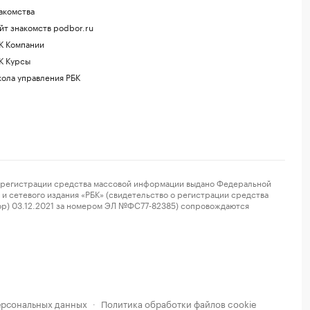
акомства
йт знакомств podbor.ru
К Компании
К Курсы
ола управления РБК
регистрации средства массовой информации выдано Федеральной
и сетевого издания «РБК» (свидетельство о регистрации средства
ор) 03.12.2021 за номером ЭЛ №ФС77-82385) сопровождаются
ерсональных данных
Политика обработки файлов cookie
·