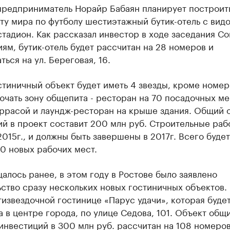
предприниматель Норайр Бабаян планирует построить
у мира по футболу шестиэтажный бутик-отель с видо
тадион. Как рассказал инвестор в ходе заседания Со
ям, бутик-отель будет рассчитан на 28 номеров и
ться на ул. Береговая, 16.
тиничный объект будет иметь 4 звезды, кроме номер
ючать зону общепита - ресторан на 70 посадочных ме
еррасой и лаундж-ресторан на крыше здания. Общий 
й в проект составит 200 млн руб. Строительные раб
2015г., и должны быть завершены в 2017г. Всего будет
0 новых рабочих мест.
алось ранее, в этом году в Ростове было заявлено
ство сразу нескольких новых гостиничных объектов. 
тизвездочной гостинице «Парус удачи», которая буде
 в центре города, по улице Седова, 101. Объект общ
нвестиций в 300 млн руб. рассчитан на 108 номеров