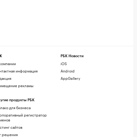
К
РБК Новости
компании
iOS
нтактная информация
Android
дакция
AppGallery
змещение рекламы
угие продукты РБК
лако для бизнеса
рпоративный регистратор
менов
стинг сайтов
г.решения