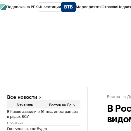
Подписка на РБК
Инвестиции
Мероприятия
Отрасли
Недви
РБК Курсы
РБК Life
Тренды
Визионеры
Национальные проекты
Горо
Спецпроекты СПб
Конференции СПб
Спецпроекты
Проверка конт
Ростов-на-Д
Все новости
Ростов-на-Дону
Весь мир
В Ро
В Киеве заявили о 16 тыс. иностранцев
в рядах ВСУ
видо
Политика
Fars узнало, как будет