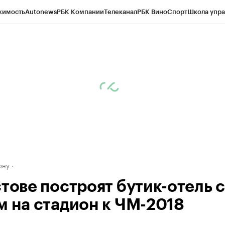
жимость
Autonews
РБК Компании
Телеканал
РБК Вино
Спорт
Школа упра
д
Стиль
Крипто
РБК Бизнес-среда
Дискуссионный клуб
Исследования
К
рагентов
Политика
Экономика
Бизнес
Технологии и медиа
Финансы
Рын
ону
стове построят бутик-отель с
м на стадион к ЧМ-2018