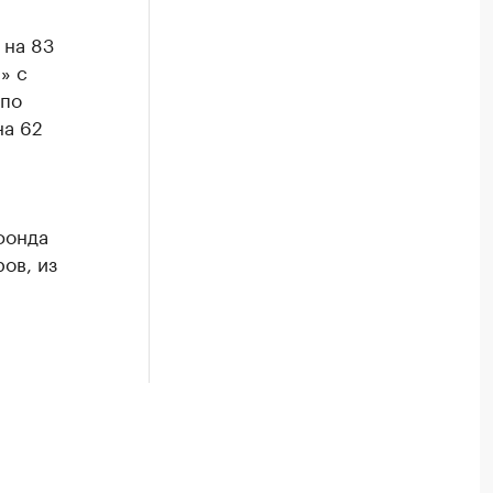
 на 83
» с
 по
на 62
фонда
ов, из