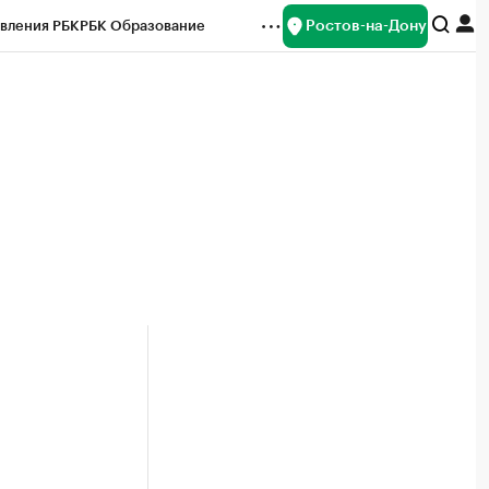
Ростов-на-Дону
вления РБК
РБК Образование
редитные рейтинги
Франшизы
Газета
ок наличной валюты