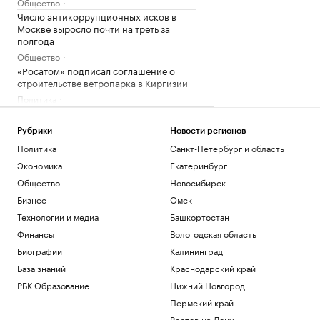
Общество
Число антикоррупционных исков в
Москве выросло почти на треть за
полгода
Общество
«Росатом» подписал соглашение о
строительстве ветропарка в Киргизии
Политика
Семь признаков успешного бизнес-
центра
Рубрики
Новости регионов
РБК и Upside
Политика
Санкт-Петербург и область
Китай ужесточил правила экспорта в
Экономика
Екатеринбург
США беспилотников и комплектующих
Общество
Новосибирск
Политика
Клюшку Овечкина продали на
Бизнес
Омск
аукционе за ₽940 тыс.
Технологии и медиа
Башкортостан
Спорт
Финансы
Вологодская область
Биографии
Калининград
Загрузить еще
База знаний
Краснодарский край
РБК Образование
Нижний Новгород
Пермский край
Ростов-на-Дону