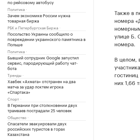
по рейсовому автобусу
Политика
Также в 
Зачем экономике России нужна
номера «Д
товарная биржа
номерным 
РБК и Петербургская Биржа
Посольство Украины сообщило о
улице Б. 
повреждении украинского памятника в
номера.
Польше
Политика
Бывший сотрудник Google запустил
В целом, 
сервис, пародирующий работу чат-
участник
бота
гостиниц 
Тренды
Хавбек «Ахмата» отстранен на два
них 1,66 
матча за удар локтем игрока
«Спартака»
Спорт
В Германии при столкновении двух
трамваев пострадали 25 человек
Общество
Спасатели эвакуировали двух
российских туристов в горах
Казахстана