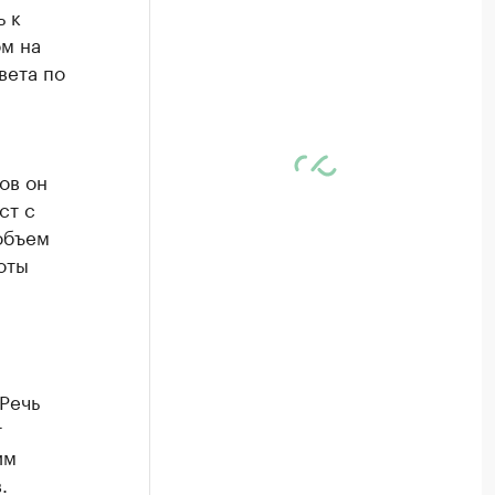
 к
м на
вета по
ов он
ст с
объем
оты
Речь
т
им
.