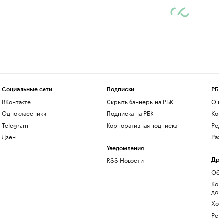
Социальные сети
Подписки
РБ
ВКонтакте
Скрыть баннеры на РБК
О 
Одноклассники
Подписка на РБК
Ко
Telegram
Корпоративная подписка
Ре
Дзен
Ра
Уведомления
RSS Новости
Др
Об
Ко
до
Хо
Ре