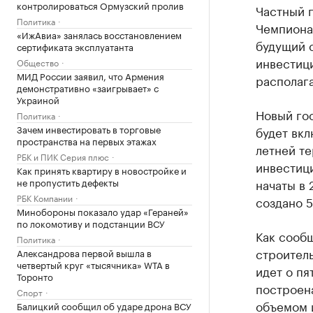
контролироваться Ормузский пролив
Частный 
Политика
Чемпионат
«ИжАвиа» занялась восстановлением
будущий с
сертификата эксплуатанта
инвестици
Общество
МИД России заявил, что Армения
располага
демонстративно «заигрывает» с
Украиной
Новый гос
Политика
Зачем инвестировать в торговые
будет вкл
пространства на первых этажах
летней т
РБК и ПИК Серия плюс
инвестици
Как принять квартиру в новостройке и
не пропустить дефекты
начаты в 
РБК Компании
создано 5
Минобороны показало удар «Гераней»
по локомотиву и подстанции ВСУ
Как сообщ
Политика
строитель
Александрова первой вышла в
четвертый круг «тысячника» WTA в
идет о пя
Торонто
построена
Спорт
объемом и
Балицкий сообщил об ударе дрона ВСУ