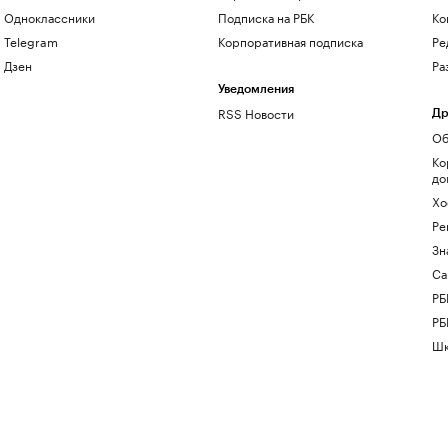
Одноклассники
Подписка на РБК
Ко
Telegram
Корпоративная подписка
Ре
Дзен
Ра
Уведомления
RSS Новости
Др
Об
Ко
до
Хо
Ре
Зн
Са
РБ
РБ
Шк