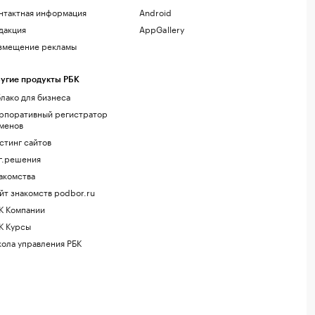
нтактная информация
Android
дакция
AppGallery
змещение рекламы
угие продукты РБК
лако для бизнеса
рпоративный регистратор
менов
стинг сайтов
г.решения
акомства
йт знакомств podbor.ru
К Компании
К Курсы
ола управления РБК