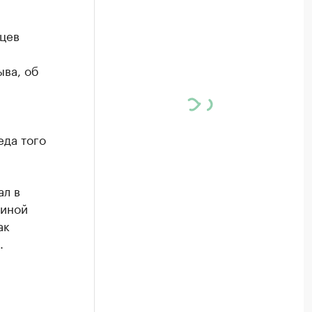
цев
ыва, об
еда того
ал в
диной
ак
.