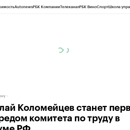
жимость
Autonews
РБК Компании
Телеканал
РБК Вино
Спорт
Школа упра
д
Стиль
Крипто
РБК Бизнес-среда
Дискуссионный клуб
Исследования
К
рагентов
Политика
Экономика
Бизнес
Технологии и медиа
Финансы
Рын
ону
лай Коломейцев станет пер
редом комитета по труду в
уме РФ