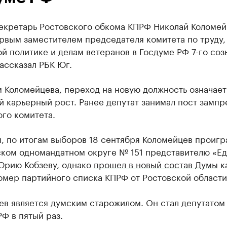
екретарь Ростовского обкома КПРФ Николай Коломей
рвым заместителем председателя комитета по труду,
й политике и делам ветеранов в Госдуме РФ 7-го соз
ассказал РБК Юг.
 Коломейцева, переход на новую должность означает
 карьерный рост. Ранее депутат занимал пост зампр
го комитета.
 по итогам выборов 18 сентября Коломейцев проигр
ском одномандатном округе № 151 представителю «Е
Юрию Кобзеву, однако
прошел в новый состав Думы
к
омер партийного списка КПРФ от Ростовской области
ев является думским старожилом. Он стал депутатом
Ф в пятый раз.