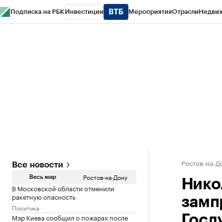
Подписка на РБК
Инвестиции
Мероприятия
Отрасли
Недви
РБК Курсы
РБК Life
Тренды
Визионеры
Национальные проекты
Горо
Спецпроекты СПб
Конференции СПб
Спецпроекты
Проверка конт
Ростов-на-Д
Все новости
Ростов-на-Дону
Весь мир
Нико
В Московской области отменили
ракетную опасность
замп
Политика
Мэр Киева сообщил о пожарах после
Госд