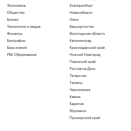
Экономика
Екатеринбург
Политика
Испания ввела контроль на границе
Общество
Новосибирск
для путешественников из Италии
Бизнес
Омск
Политика
Технологии и медиа
Башкортостан
Bloomberg узнал, что Украине грозит
Финансы
Вологодская область
обвал экспорта зерна
Биографии
Калининград
Политика
Экспорт синтетических алмазов из
База знаний
Краснодарский край
Китая резко вырос на фоне бума ИИ
РБК Образование
Нижний Новгород
Технологии и медиа
Пермский край
В Чехии при нападении с ножом
пострадали четыре человека
Ростов-на-Дону
Общество
Татарстан
Telegraph сообщил о выплатах УЕФА
Тюмень
вероятной любовнице Инфантино
Черноземье
Спорт
Кавказ
Загрузить еще
Карелия
Мурманск
Приморский край