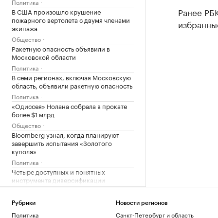
Политика
Ранее РБ
В США произошло крушение
пожарного вертолета с двумя членами
избранные
экипажа
Общество
Ракетную опасность объявили в
Московской области
Политика
В семи регионах, включая Московскую
область, объявили ракетную опасность
Политика
«Одиссея» Нолана собрала в прокате
более $1 млрд
Общество
Bloomberg узнал, когда планируют
завершить испытания «Золотого
купола»
Политика
Четыре доступных и понятных
инструмента диверсификации
накоплений
РБК и Сбер
Рубрики
Новости регионов
Трамп попросил уйти с заседания
Политика
Санкт-Петербург и область
Госдепа раньше, чтобы «вести войну»