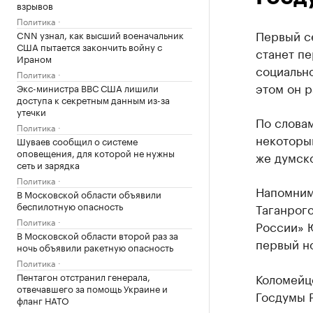
взрывов
Политика
Первый с
CNN узнал, как высший военачальник
США пытается закончить войну с
станет пе
Ираном
социально
Политика
этом он р
Экс-министра ВВС США лишили
доступа к секретным данным из-за
утечки
По словам
Политика
некоторый
Шуваев сообщил о системе
оповещения, для которой не нужны
же думско
сеть и зарядка
Политика
Напомним,
В Московской области объявили
беспилотную опасность
Таганрог
Политика
России» 
В Московской области второй раз за
первый н
ночь объявили ракетную опасность
Политика
Пентагон отстранил генерала,
Коломейц
отвечавшего за помощь Украине и
Госдумы Р
фланг НАТО