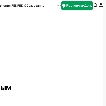
Ростов-на-Дону
вления РБК
РБК Образование
редитные рейтинги
Франшизы
Газета
ок наличной валюты
вым