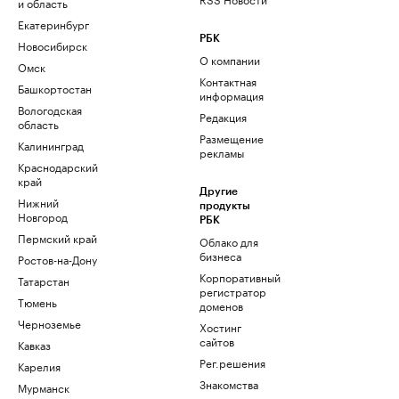
и область
Екатеринбург
РБК
Новосибирск
О компании
Омск
Контактная
Башкортостан
информация
Вологодская
Редакция
область
Размещение
Калининград
рекламы
Краснодарский
край
Другие
Нижний
продукты
Новгород
РБК
Пермский край
Облако для
бизнеса
Ростов-на-Дону
Корпоративный
Татарстан
регистратор
Тюмень
доменов
Черноземье
Хостинг
сайтов
Кавказ
Рег.решения
Карелия
Знакомства
Мурманск