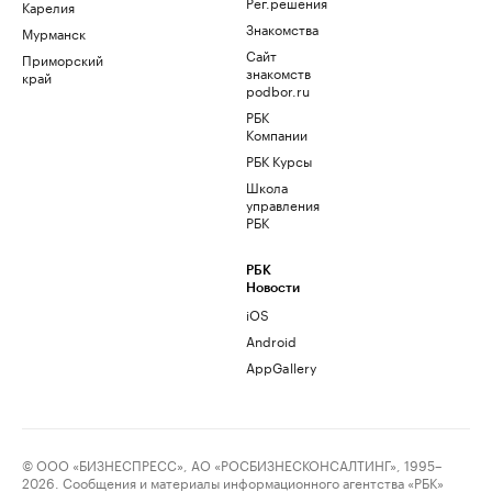
Рег.решения
Карелия
Знакомства
Мурманск
Сайт
Приморский
знакомств
край
podbor.ru
РБК
Компании
РБК Курсы
Школа
управления
РБК
РБК
Новости
iOS
Android
AppGallery
© ООО «БИЗНЕСПРЕСС», АО «РОСБИЗНЕСКОНСАЛТИНГ», 1995–
2026. Сообщения и материалы информационного агентства «РБК»