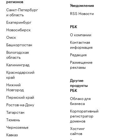
регионов
Уведомления
Санкт-Петербург
RSS Новости
и область
Екатеринбург
РБК
Новосибирск
О компании
Омск
Контактная
Башкортостан
информация
Вологодская
Редакция
область
Размещение
Калининград
рекламы
Краснодарский
край
Другие
Нижний
продукты
Новгород
РБК
Пермский край
Облако для
бизнеса
Ростов-на-Дону
Корпоративный
Татарстан
регистратор
Тюмень
доменов
Черноземье
Хостинг
сайтов
Кавказ