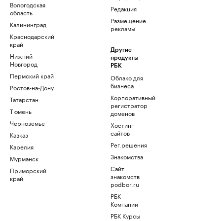
Вологодская
Редакция
область
Размещение
Калининград
рекламы
Краснодарский
край
Другие
Нижний
продукты
Новгород
РБК
Пермский край
Облако для
бизнеса
Ростов-на-Дону
Корпоративный
Татарстан
регистратор
Тюмень
доменов
Черноземье
Хостинг
сайтов
Кавказ
Рег.решения
Карелия
Знакомства
Мурманск
Сайт
Приморский
знакомств
край
podbor.ru
РБК
Компании
РБК Курсы