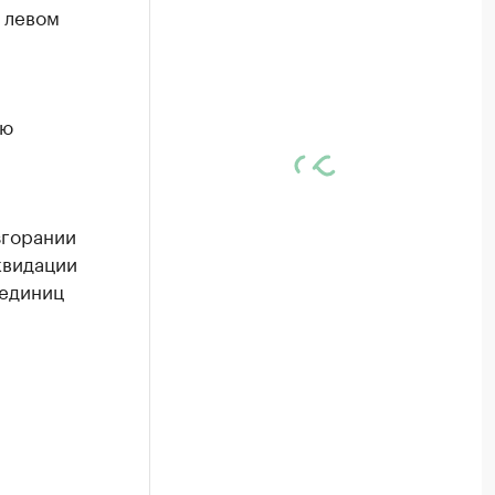
 левом
ью
згорании
квидации
 единиц