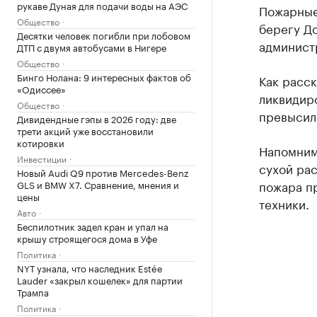
рукаве Дуная для подачи воды на АЭС
Пожарные
Общество
берегу До
Десятки человек погибли при лобовом
админист
ДТП с двумя автобусами в Нигере
Общество
Бинго Нолана: 9 интересных фактов об
Как расск
«Одиссее»
ликвидиро
Общество
превысила
Дивидендные гэпы в 2026 году: две
трети акций уже восстановили
котировки
Напомним,
Инвестиции
сухой рас
Новый Audi Q9 против Mercedes-Benz
пожара пр
GLS и BMW X7. Сравнение, мнения и
цены
техники.
Авто
Беспилотник задел кран и упал на
крышу строящегося дома в Уфе
Политика
NYT узнала, что наследник Estée
Lauder «закрыл кошелек» для партии
Трампа
Политика