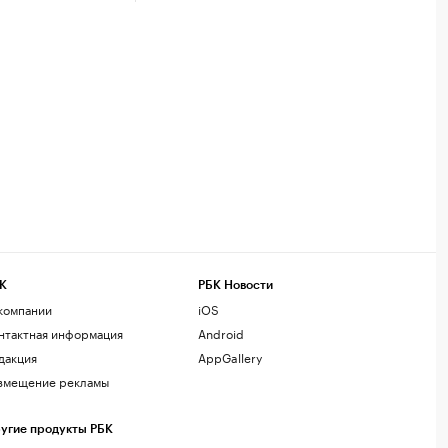
К
РБК Новости
компании
iOS
нтактная информация
Android
дакция
AppGallery
змещение рекламы
угие продукты РБК