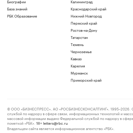
Биографии
Калининград
Около 30 БПЛА сбили в Таганроге и
восьми районах Ростовской области
База знаний
Краснодарский край
Ростов-на-Дону
РБК Образование
Нижний Новгород
Военные уничтожили 153 дрона над
Пермский край
Россией в ночь на 9 августа
Ростов-на-Дону
Политика
Татарстан
Военные перехватили около 30 дронов
над Ростовской областью за ночь
Тюмень
Политика
Черноземье
Как Ходынка стала новым центром
Кавказ
притяжения
Карелия
РБК и Stone
Reuters узнал о подготовке
Мурманск
демократами альтернативы
Приморский край
импичмента для Трампа
Политика
Загрузить еще
© ООО «БИЗНЕСПРЕСС», АО «РОСБИЗНЕСКОНСАЛТИНГ», 1995–2026. Сообщ
службой по надзору в сфере связи, информационных технологий и масс
массовой информации выдано Федеральной службой по надзору в сфере
пометкой «РБК».
letters@rbc.ru
18+
Владельцем сайта является информационное агентство «РБК».