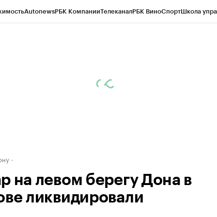
жимость
Autonews
РБК Компании
Телеканал
РБК Вино
Спорт
Школа упра
д
Стиль
Крипто
РБК Бизнес-среда
Дискуссионный клуб
Исследования
К
рагентов
Политика
Экономика
Бизнес
Технологии и медиа
Финансы
Рын
ону
р на левом берегу Дона в
ове ликвидировали