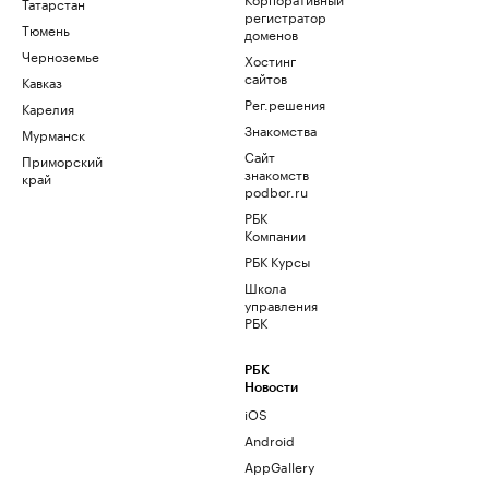
Татарстан
регистратор
Тюмень
доменов
Черноземье
Хостинг
сайтов
Кавказ
Рег.решения
Карелия
Знакомства
Мурманск
Сайт
Приморский
знакомств
край
podbor.ru
РБК
Компании
РБК Курсы
Школа
управления
РБК
РБК
Новости
iOS
Android
AppGallery