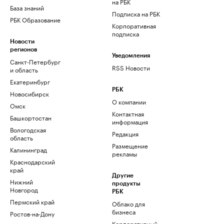
на РБК
База знаний
Подписка на РБК
РБК Образование
Корпоративная
подписка
Новости
регионов
Уведомления
Санкт-Петербург
RSS Новости
и область
Екатеринбург
РБК
Новосибирск
О компании
Омск
Контактная
Башкортостан
информация
Вологодская
Редакция
область
Размещение
Калининград
рекламы
Краснодарский
край
Другие
Нижний
продукты
Новгород
РБК
Пермский край
Облако для
бизнеса
Ростов-на-Дону
Корпоративный