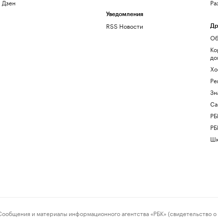
Дзен
Ра
Уведомления
RSS Новости
Др
Об
Ко
до
Хо
Ре
Зн
Са
РБ
РБ
Шк
ения и материалы информационного агентства «РБК» (свидетельство о 