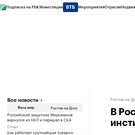
Подписка на РБК
Инвестиции
Мероприятия
Отрасли
Недви
РБК Курсы
РБК Life
Тренды
Визионеры
Национальные проекты
Горо
Спецпроекты СПб
Конференции СПб
Спецпроекты
Проверка конт
Ростов-на-Д
Все новости
Ростов-на-Дону
Весь мир
В Ро
Российский защитник Мироманов
вернулся из НХЛ и перешел в СКА
инст
Спорт
Как работает крупнейшая товарно-