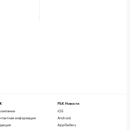
К
РБК Новости
компании
iOS
нтактная информация
Android
дакция
AppGallery