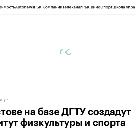
жимость
Autonews
РБК Компании
Телеканал
РБК Вино
Спорт
Школа упра
д
Стиль
Крипто
РБК Бизнес-среда
Дискуссионный клуб
Исследования
К
рагентов
Политика
Экономика
Бизнес
Технологии и медиа
Финансы
Рын
ону
стове на базе ДГТУ создадут
итут физкультуры и спорта