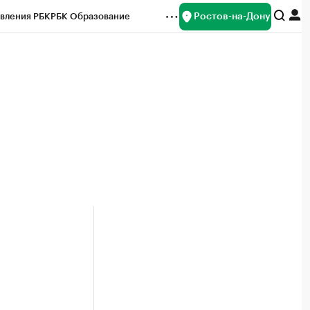
Ростов-на-Дону
вления РБК
РБК Образование
редитные рейтинги
Франшизы
Газета
ок наличной валюты