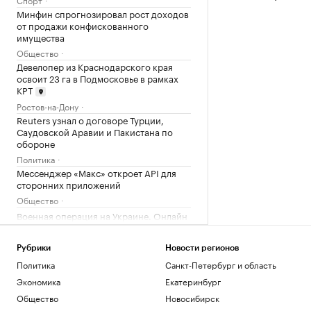
Минфин спрогнозировал рост доходов
от продажи конфискованного
имущества
Общество
Девелопер из Краснодарского края
освоит 23 га в Подмосковье в рамках
КРТ
Ростов-на-Дону
Reuters узнал о договоре Турции,
Саудовской Аравии и Пакистана по
обороне
Политика
Мессенджер «Макс» откроет API для
сторонних приложений
Общество
Военная операция на Украине. Онлайн
Политика
«Внуково» стало владельцем 25% в
Рубрики
Новости регионов
управляющей компании Домодедово
Политика
Санкт-Петербург и область
Бизнес
Экономика
Екатеринбург
Пляжи, замки, марципан: гастрогид по
Калининградской области
Общество
Новосибирск