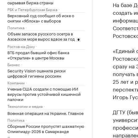
сырьевая биржа страны
На базе Д
РБК и Петербургская Биржа
создать и
Верховный суд сообщил об иске о
информац
снятии «Яблока» с выборов
Соответс
Политика
Объем запасов русского осетра в
Ростовско
Азовском море вырос вдвое за год
Ростов-на-Дону
«Единый 
ВТБ продал бывший офис банка
Ростовск
«Открытие» в центре Москвы
Бизнес
сразу на 
Security Vision оценила риски
получать 
цифровой гигиены россиян
25 лет и 
Компании
перспект
Ученые США создали с помощью ИИ
вирусы против устойчивой кишечной
Игорь Гус
палочки
Технологии и медиа
ДГТУ (бы
Военная операция на Украине. Главное
универси
Политика
Сборные России пропустят шахматную
профессии
Олимпиаду-2026 в Самарканде
направле
Спорт