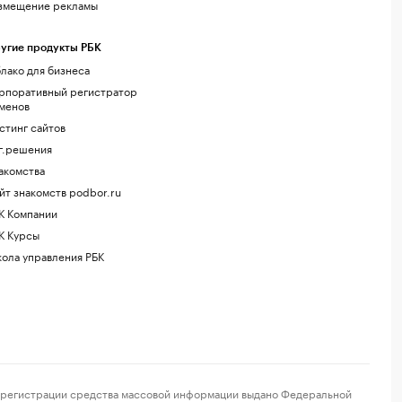
змещение рекламы
угие продукты РБК
лако для бизнеса
рпоративный регистратор
менов
стинг сайтов
г.решения
акомства
йт знакомств podbor.ru
К Компании
К Курсы
ола управления РБК
регистрации средства массовой информации выдано Федеральной