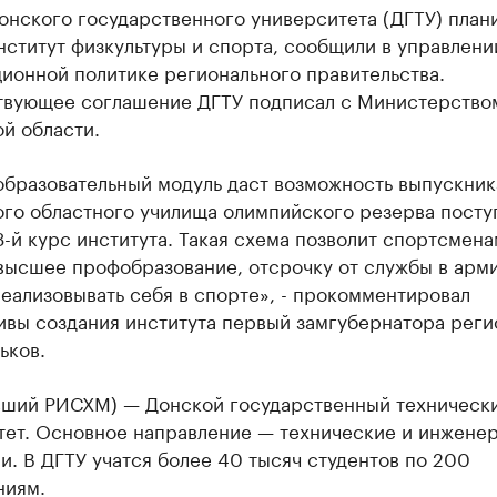
онского государственного университета (ДГТУ) план
нститут физкультуры и спорта, сообщили в управлени
ионной политике регионального правительства.
твующее соглашение ДГТУ подписал с Министерство
й области.
образовательный модуль даст возможность выпускни
ого областного училища олимпийского резерва посту
3-й курс института. Такая схема позволит спортсмена
высшее профобразование, отсрочку от службы в арми
реализовывать себя в спорте», - прокомментировал
ивы создания института первый замгубернатора реги
ьков.
вший РИСХМ) — Донской государственный техническ
тет. Основное направление — технические и инжене
. В ДГТУ учатся более 40 тысяч студентов по 200
ниям.