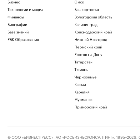
РБК и РСХБ
Бизнес
Омск
Bloomberg сообщило о «неожиданных»
Технологии и медиа
Башкортостан
$22 млрд у Ким Чен Ына
Финансы
Вологодская область
Политика
Биографии
Калининград
Страхование вкладов в банках: сумма
возмещения, что такое АСВ
База знаний
Краснодарский край
Инвестиции
РБК Образование
Нижний Новгород
Доходы санаториев Дона выросли в 2,7
Пермский край
раза в первом полугодии 2026 г.
Ростов-на-Дону
Ростов-на-Дону
Татарстан
Пришли в движение биткоины из 2011
года. Их владелец в плюсе на $10 млн
Тюмень
Крипто
Черноземье
Кавказ
Загрузить еще
Карелия
Мурманск
Приморский край
© ООО «БИЗНЕСПРЕСС», АО «РОСБИЗНЕСКОНСАЛТИНГ», 1995–2026. Сообщ