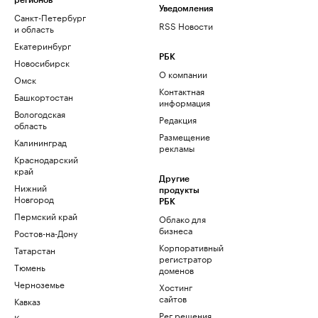
регионов
Уведомления
Санкт-Петербург
RSS Новости
и область
Екатеринбург
РБК
Новосибирск
О компании
Омск
Контактная
Башкортостан
информация
Вологодская
Редакция
область
Размещение
Калининград
рекламы
Краснодарский
край
Другие
Нижний
продукты
Новгород
РБК
Пермский край
Облако для
бизнеса
Ростов-на-Дону
Корпоративный
Татарстан
регистратор
Тюмень
доменов
Черноземье
Хостинг
сайтов
Кавказ
Рег.решения
Карелия