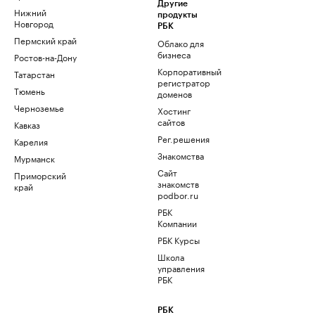
Другие
Нижний
продукты
Новгород
РБК
Пермский край
Облако для
бизнеса
Ростов-на-Дону
Корпоративный
Татарстан
регистратор
Тюмень
доменов
Черноземье
Хостинг
сайтов
Кавказ
Рег.решения
Карелия
Знакомства
Мурманск
Сайт
Приморский
знакомств
край
podbor.ru
РБК
Компании
РБК Курсы
Школа
управления
РБК
РБК