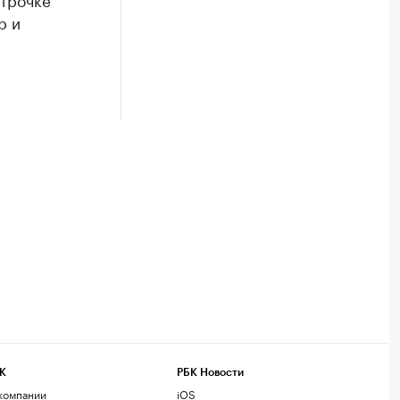
р и
К
РБК Новости
компании
iOS