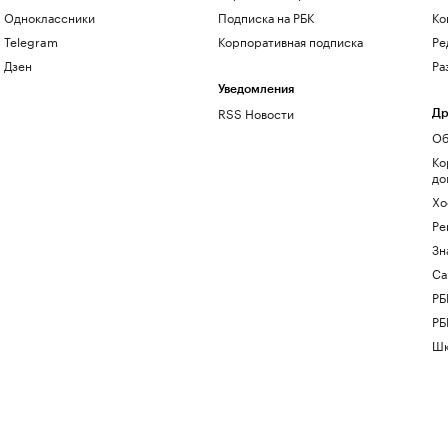
Одноклассники
Подписка на РБК
Ко
Telegram
Корпоративная подписка
Ре
Дзен
Ра
Уведомления
RSS Новости
Др
Об
Ко
до
Хо
Ре
Зн
Са
РБ
РБ
Шк