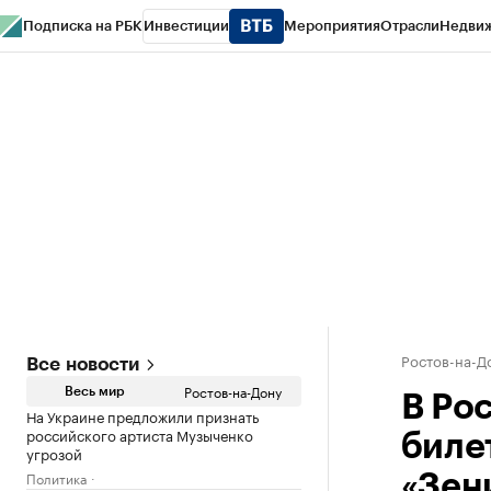
Подписка на РБК
Инвестиции
Мероприятия
Отрасли
Недви
РБК Курсы
РБК Life
Тренды
Визионеры
Национальные проекты
Горо
Спецпроекты СПб
Конференции СПб
Спецпроекты
Проверка конт
Ростов-на-Д
Все новости
Ростов-на-Дону
Весь мир
В Ро
На Украине предложили признать
российского артиста Музыченко
биле
угрозой
Политика
«Зен