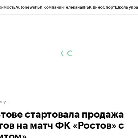
жимость
Autonews
РБК Компании
Телеканал
РБК Вино
Спорт
Школа упра
д
Стиль
Крипто
РБК Бизнес-среда
Дискуссионный клуб
Исследования
К
рагентов
Политика
Экономика
Бизнес
Технологии и медиа
Финансы
Рын
ону
стове стартовала продажа
тов на матч ФК «Ростов» с
итом»