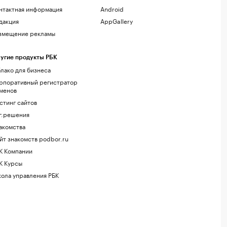
нтактная информация
Android
дакция
AppGallery
змещение рекламы
угие продукты РБК
лако для бизнеса
рпоративный регистратор
менов
стинг сайтов
г.решения
акомства
йт знакомств podbor.ru
К Компании
К Курсы
ола управления РБК