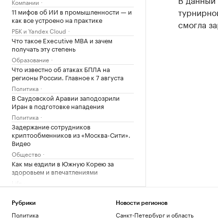
Компании
турнирной
11 мифов об ИИ в промышленности — и
как все устроено на практике
смогла за
РБК и Yandex Cloud
Что такое Executive MBA и зачем
получать эту степень
Образование
Что известно об атаках БПЛА на
регионы России. Главное к 7 августа
Политика
В Саудовской Аравии заподозрили
Иран в подготовке нападения
Политика
Задержание сотрудников
криптообменников из «Москва-Сити».
Видео
Общество
Как мы ездили в Южную Корею за
здоровьем и впечатлениями
Life
WSJ рассказала, как утечки о нехватке
боеприпасов «сводят с ума» Трампа
Рубрики
Новости регионов
Политика
Политика
Санкт-Петербург и область