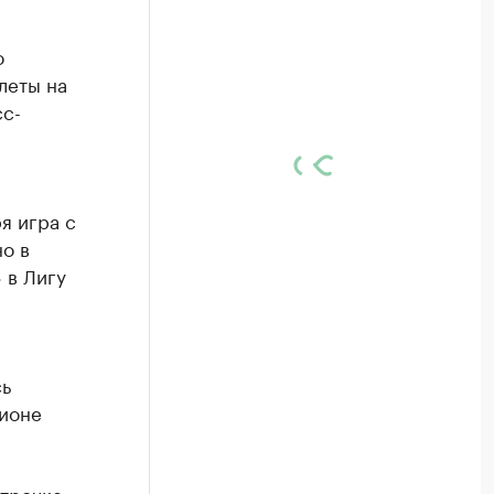
о
леты на
сс-
я игра с
о в
 в Лигу
сь
дионе
строчке