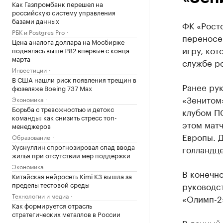
Как Газпромбанк перешел на
российскую систему управления
базами данных
ФК «Росто
РБК и Postgres Pro
переносе 
Цена аналога доллара на Мосбирже
игру, кот
поднялась выше ₽82 впервые с конца
марта
службе ро
Инвестиции
В США нашли риск появления трещин в
Ранее рук
фюзеляже Boeing 737 Max
«Зенитом»
Экономика
Борьба с тревожностью и детокс
клубом ПС
команды: как снизить стресс топ-
этом матч
менеджеров
Европы. Д
Образование
Хуснуллин спрогнозировал спад ввода
голландце
жилья при отсутствии мер поддержки
Экономика
В конечно
Китайская нейросеть Kimi K3 вышла за
пределы тестовой среды
руководст
Технологии и медиа
«Олимп-2
Как формируется отрасль
стратегических металлов в России
В данный 