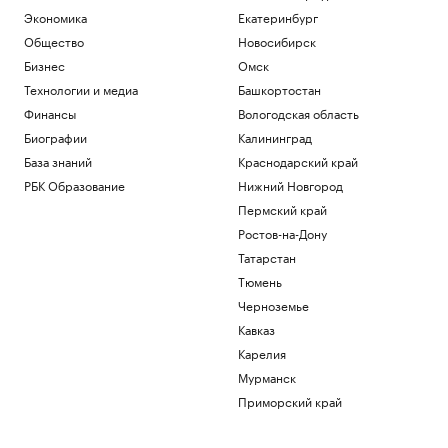
Глава Тувы Ховалыг включил Нарусову в
Экономика
Екатеринбург
список кандидатов в Совет Федерации
Общество
Новосибирск
Политика
В США отложили принятие закона о
Бизнес
Омск
крипторынке CLARITY Act до осени
Технологии и медиа
Башкортостан
Крипто
Финансы
Вологодская область
Агент лучшего игрока ЧМ-2026
Биографии
Калининград
сообщил о его решении перейти в
«Барселону»
База знаний
Краснодарский край
Спорт
РБК Образование
Нижний Новгород
Дню строителя — 70: как отмечают
Пермский край
юбилей и главные рекорды отрасли
Ростов-на-Дону
Недвижимость
Татарстан
Верховный суд запретил лишать прав
без подтверждения личности водителя
Тюмень
Общество
Черноземье
Кавказ
Загрузить еще
Карелия
Мурманск
Приморский край