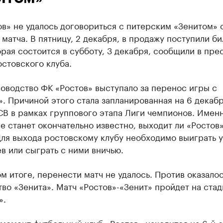
в» не удалось договориться с питерским «Зенитом» 
матча. В пятницу, 2 декабря, в продажу поступили би
орая состоится в субботу, 3 декабря, сообщили в пре
стовского клуба.
оводство ФК «Ростов» выступало за перенос игры с
. Причиной этого стала запланированная на 6 декабр
В в рамках группового этапа Лиги чемпионов. Именн
е станет окончательно известно, выходит ли «Ростов»
ля выхода ростовскому клубу необходимо выиграть у
в или сыграть с ними вничью.
м итоге, перенести матч не удалось. Против оказало
во «Зенита». Матч «Ростов»-«Зенит» пройдет на ста
».
момент футбольный клуб «Ростов» находится на 6-й 