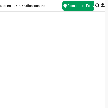
Ростов-на-Дону
вления РБК
РБК Образование
редитные рейтинги
Франшизы
Газета
ок наличной валюты