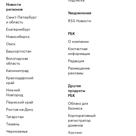
Новости
регионов
Уведомления
Санкт-Петербург
RSS Новости
и область
Екатеринбург
РБК
Новосибирск
О компании
Омск
Контактная
Башкортостан
информация
Вологодская
Редакция
область
Размещение
Калининград
рекламы
Краснодарский
край
Другие
Нижний
продукты
Новгород
РБК
Пермский край
Облако для
бизнеса
Ростов-на-Дону
Корпоративный
Татарстан
регистратор
Тюмень
доменов
Черноземье
Хостинг