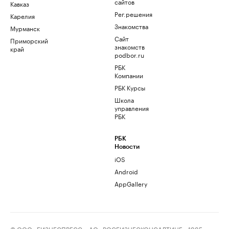
сайтов
Кавказ
Рег.решения
Карелия
Знакомства
Мурманск
Сайт
Приморский
знакомств
край
podbor.ru
РБК
Компании
РБК Курсы
Школа
управления
РБК
РБК
Новости
iOS
Android
AppGallery
© ООО «БИЗНЕСПРЕСС», АО «РОСБИЗНЕСКОНСАЛТИНГ», 1995–