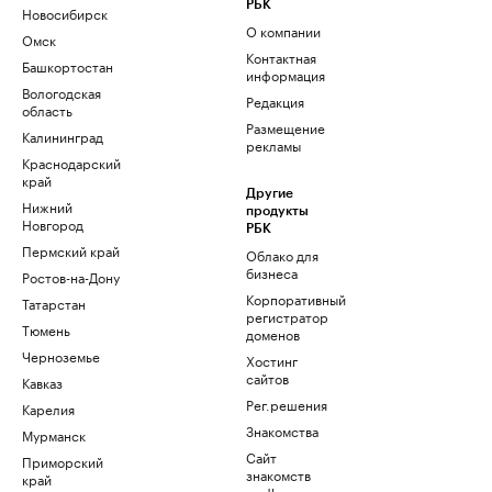
РБК
Новосибирск
О компании
Омск
Контактная
Башкортостан
информация
Вологодская
Редакция
область
Размещение
Калининград
рекламы
Краснодарский
край
Другие
Нижний
продукты
Новгород
РБК
Пермский край
Облако для
бизнеса
Ростов-на-Дону
Корпоративный
Татарстан
регистратор
Тюмень
доменов
Черноземье
Хостинг
сайтов
Кавказ
Рег.решения
Карелия
Знакомства
Мурманск
Сайт
Приморский
знакомств
край
podbor.ru