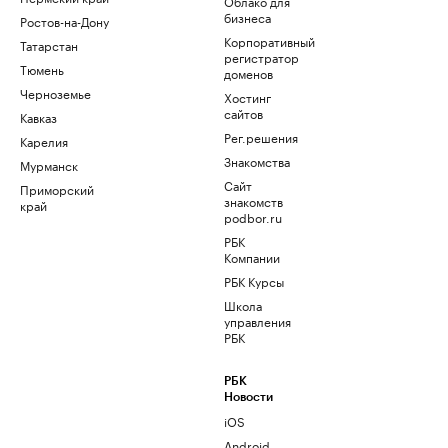
Облако для
бизнеса
Ростов-на-Дону
Корпоративный
Татарстан
регистратор
Тюмень
доменов
Черноземье
Хостинг
сайтов
Кавказ
Рег.решения
Карелия
Знакомства
Мурманск
Сайт
Приморский
знакомств
край
podbor.ru
РБК
Компании
РБК Курсы
Школа
управления
РБК
РБК
Новости
iOS
Android