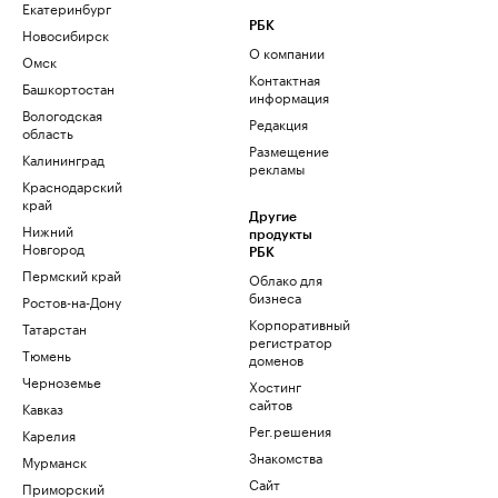
Екатеринбург
РБК
Новосибирск
О компании
Омск
Контактная
Башкортостан
информация
Вологодская
Редакция
область
Размещение
Калининград
рекламы
Краснодарский
край
Другие
Нижний
продукты
Новгород
РБК
Пермский край
Облако для
бизнеса
Ростов-на-Дону
Корпоративный
Татарстан
регистратор
Тюмень
доменов
Черноземье
Хостинг
сайтов
Кавказ
Рег.решения
Карелия
Знакомства
Мурманск
Сайт
Приморский