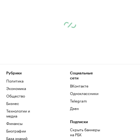
Рубрики
Социальные
сети
Политика
ВКонтакте
Экономика
Одноклассники
Общество
Telegram
Бизнес
Дзен
Технологии и
медиа
Финансы
Подписки
Скрыть баннеры
Биографии
на РБК
База знаний