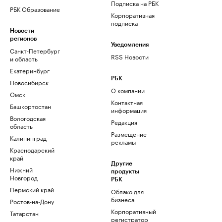
Подписка на РБК
РБК Образование
Корпоративная
подписка
Новости
регионов
Уведомления
Санкт-Петербург
RSS Новости
и область
Екатеринбург
РБК
Новосибирск
О компании
Омск
Контактная
Башкортостан
информация
Вологодская
Редакция
область
Размещение
Калининград
рекламы
Краснодарский
край
Другие
Нижний
продукты
Новгород
РБК
Пермский край
Облако для
бизнеса
Ростов-на-Дону
Корпоративный
Татарстан
регистратор