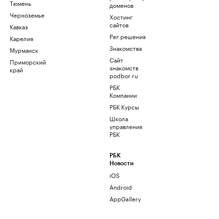
Тюмень
доменов
Черноземье
Хостинг
сайтов
Кавказ
Рег.решения
Карелия
Знакомства
Мурманск
Сайт
Приморский
знакомств
край
podbor.ru
РБК
Компании
РБК Курсы
Школа
управления
РБК
РБК
Новости
iOS
Android
AppGallery