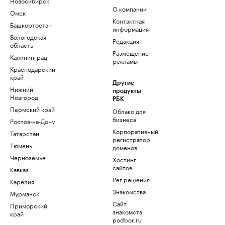
Новосибирск
О компании
Омск
Контактная
Башкортостан
информация
Вологодская
Редакция
область
Размещение
Калининград
рекламы
Краснодарский
край
Другие
Нижний
продукты
Новгород
РБК
Пермский край
Облако для
бизнеса
Ростов-на-Дону
Корпоративный
Татарстан
регистратор
Тюмень
доменов
Черноземье
Хостинг
сайтов
Кавказ
Рег.решения
Карелия
Знакомства
Мурманск
Сайт
Приморский
знакомств
край
podbor.ru