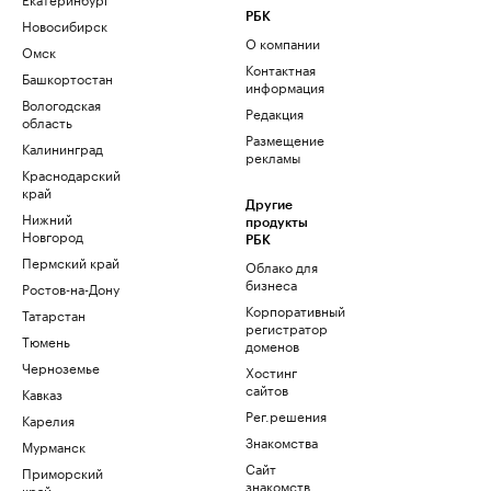
РБК
Новосибирск
О компании
Омск
Контактная
Башкортостан
информация
Вологодская
Редакция
область
Размещение
Калининград
рекламы
Краснодарский
край
Другие
Нижний
продукты
Новгород
РБК
Пермский край
Облако для
бизнеса
Ростов-на-Дону
Корпоративный
Татарстан
регистратор
Тюмень
доменов
Черноземье
Хостинг
сайтов
Кавказ
Рег.решения
Карелия
Знакомства
Мурманск
Сайт
Приморский
знакомств
край