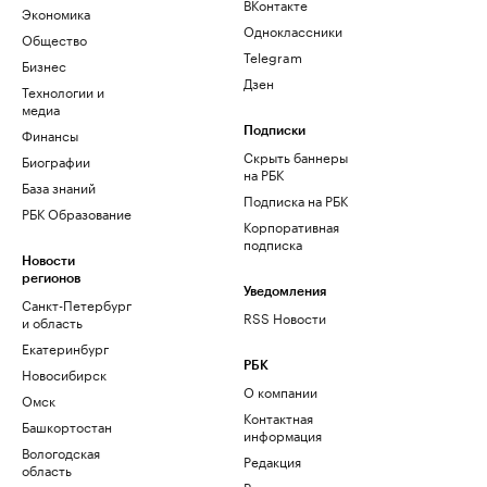
ВКонтакте
Экономика
Одноклассники
Общество
Telegram
Бизнес
Дзен
Технологии и
медиа
Финансы
Подписки
Скрыть баннеры
Биографии
на РБК
База знаний
Подписка на РБК
РБК Образование
Корпоративная
подписка
Новости
регионов
Уведомления
Санкт-Петербург
RSS Новости
и область
Екатеринбург
РБК
Новосибирск
О компании
Омск
Контактная
Башкортостан
информация
Вологодская
Редакция
область
Размещение