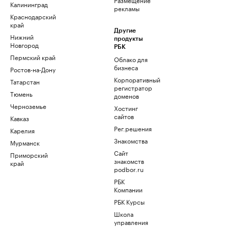
Калининград
рекламы
Краснодарский
край
Другие
Нижний
продукты
Новгород
РБК
Пермский край
Облако для
бизнеса
Ростов-на-Дону
Корпоративный
Татарстан
регистратор
Тюмень
доменов
Черноземье
Хостинг
сайтов
Кавказ
Рег.решения
Карелия
Знакомства
Мурманск
Сайт
Приморский
знакомств
край
podbor.ru
РБК
Компании
РБК Курсы
Школа
управления