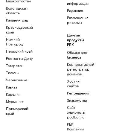
Башкортостан
информация
Вологодская
Редакция
область
Размещение
Калининград
рекламы
Краснодарский
край
Другие
Нижний
продукты
Новгород
РБК
Пермский край
Облако для
бизнеса
Ростов-на-Дону
Корпоративный
Татарстан
регистратор
Тюмень
доменов
Черноземье
Хостинг
сайтов
Кавказ
Рег.решения
Карелия
Знакомства
Мурманск
Сайт
Приморский
знакомств
край
podbor.ru
РБК
Компании